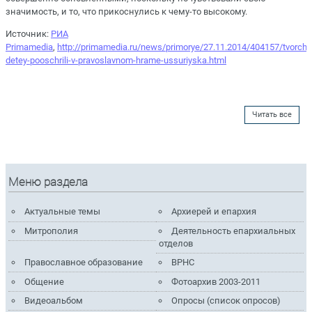
значимость, и то, что прикоснулись к чему-то высокому.
Источник:
РИА
Primamedia
,
http://primamedia.ru/news/primorye/27.11.2014/404157/tvorche
detey-pooschrili-v-pravoslavnom-hrame-ussuriyska.html
Читать все
Меню раздела
Актуальные темы
Архиерей и епархия
Митрополия
Деятельность епархиальных
отделов
Православное образование
ВРНС
Общение
Фотоархив 2003-2011
Видеоальбом
Опросы (список опросов)