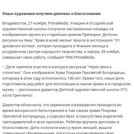
Юные художники получили дипломы и благословение
Владивосток, 27 ноября, PrimaMedia. Учащиеся Уссурийской
художественной школы получили заслуженные награды за
изображение одного из старейших храмов Приморья. Детские
рисунки на тему: "Храм в моей жизни" вошли в экспозицию "От
духовного истока", которая проходила в течение месяца в
уссурийском Центре народного творчества, и завтра, 28 ноября,
завершает свою работу, сообщает РИА PrimaMedia.
– Дети приняли участие в конкурсе рисунков "Через века к
столетию". Они изображали Храм Покрова Пресвятой Богородицы,
которому в этом году исполнилось 100 лет. Кроме того, наши дети
подготовили ряд работ для экспозиции в самом храме и в городском
музее, – рассказала директор Детской художественной школы УГО
Алла Гринченко.
Директор объяснила, что церемония награждения проходила во
время воскресного богослужения в том самом храме Покрова
Пресвятой Богородицы, у Царских Врат, в присутствии родителей,
преподавателей и всех прихожан. Ребятам вручили дипломы и
благословили. Дети получили массу ярких эмоций, вышли
совершенно обновленными, поскольку почувствовали свою