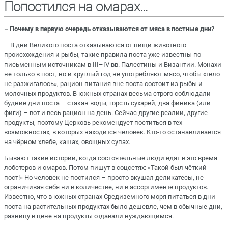
Попостился на омарах…
– Почему в первую очередь отказываются от мяса в постные дни?
– В дни Великого поста отказываются от пищи животного
происхождения и рыбы, такие правила поста уже известны по
письменным источникам в III–IV вв. Палестины и Византии. Монахи
не только в пост, но и круглый год не употребляют мясо, чтобы «тело
не разжигалось», рацион питания вне поста состоит из рыбы и
молочных продуктов. В южных странах весьма строго соблюдали
будние дни поста – стакан воды, горсть сухарей, два финика (или
фиги) – вот и весь рацион на день. Сейчас другие реалии, другие
продукты, поэтому Церковь рекомендует поститься в тех
возможностях, в которых находится человек. Кто-то останавливается
на чёрном хлебе, кашах, овощных супах.
Бывают такие истории, когда состоятельные люди едят в это время
лобстеров и омаров. Потом пишут в соцсетях: «Такой был чёткий
пост!» Но человек не постился – просто вкушал деликатесы, не
ограничивая себя ни в количестве, ни в ассортименте продуктов.
Известно, что в южных странах Средиземного моря питаться в дни
поста на растительных продуктах было дешевле, чем в обычные дни,
разницу в цене на продукты отдавали нуждающимся.