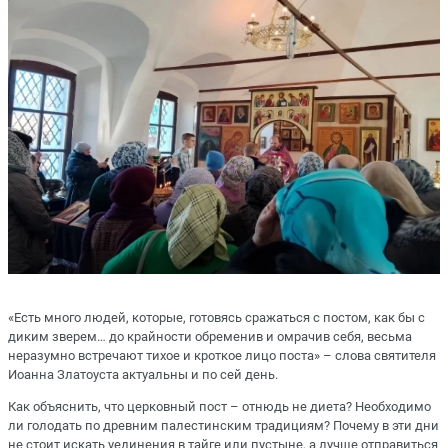
«Есть много людей, которые, готовясь сражаться с постом, как бы с
диким зверем… до крайности обременив и омрачив себя, весьма
неразумно встречают тихое и кроткое лицо поста» – слова святителя
Иоанна Златоуста актуальны и по сей день.
Как объяснить, что церковный пост – отнюдь не диета? Необходимо
ли голодать по древним палестинским традициям? Почему в эти дни
не стоит искать уединения в тайге или пустыне, а лучше отправиться