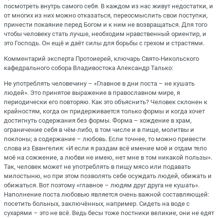
посмотреть внутрь самого себя. В каждом из нас живут недостатки, и
от многих из них можно отказаться, переосмыслить свои поступки,
принести покаяние перед Богом и к ним не возвращаться. Для того
чтобы человеку стать лучше, необходим нравственный ориентир, и
это Господь. Он ещё и даёт силы для борьбы с грехом и страстями.
Комментарий эксперта Протоиерей, ключарь Свято-Никольского
кафедрального собора Владивостока Александр Талько:
Не употреблять человечину – «Главное в дни поста – не кушать
людей». Это принятое выражение в православном мире, я
периодически его повторяю. Как это объяснить? Человек склонен к
крайностям, когда он придерживается только формы и когда хочет
достигнуть содержания без формы. Форма – хождение в храм,
ограничение себя в чём-либо, в том числе и в пище, молитвы и
поклоны; а содержание – любовь. Если точнее, то можно привести
слова из Евангелия: «И если я раздам всё имение моё и отдам тело
моё на сожжение, а любви не имею, нет мне в том никакой пользы».
Так, человек может не употреблять в пищу мясо или подавать
милостыню, но при этом позволять себе осуждать людей, обижать и
обижаться. Вот поэтому «главное – людям друг друга не кушать».
Наполнение поста любовью является очень важной составляющей:
посетить больных, заключённых, например. Сидеть на воде с
сухарями – это не всё. Ведь бесы тоже постники великие, они не едят