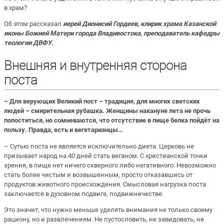
в храм?
Об этом рассказал
иерей Дионисий Гордеев, клирик храма Казанской
иконы Божией Матери города Владивостока, преподаватель кафедры
теологии ДВФУ.
Внешняя и внутренняя сторона
поста
– Для верующих Великий пост – традиция, для многих светских
людей – смирительная рубашка. Женщины накануне лета не прочь
попоститься, но сомневаются, что отсутствие в пище белка пойдёт на
пользу. Правда, есть и вегетарианцы…
– Сутью поста не является исключительно диета. Церковь не
призывает народ на 40 дней стать веганом. С христианской точки
зрения, в пище нет ничего скверного либо негативного. Невозможно
стать более чистым и возвышенным, просто отказавшись от
продуктов животного происхождения. Смысловая нагрузка поста
заключается в духовном подвиге, подвижничестве.
Это значит, что нужно меньше уделять внимания не только своему
рациону, но и развлечениям. Не пустословить, не завидовать, не