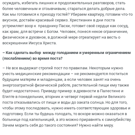
осуждать, избегать лишних и продолжительных разговоров, стать
более человечным и отзывчивым, стараться делать добрые дела.
Как мы готовимся к приходу гостей? Убираем квартиру, готовим что-то
вкусное, достаём красивый сервиз. Христианин в дни поста
устремляет взор к празднику Пасхи, готовит своё сердце как сосуд,
как храм, для встречи с Богом. Человек, понеся некое ограничение,
физическое и духовное, в должной мере отреагирует на весть о
воскрешении Иисуса Христа.
– Как сделать выбор между голоданием и умеренным ограничением
(послаблением) во время поста?
– Не все выдержат строгий пост по правилам. Некоторым нужно
учесть медицинские рекомендации – не рекомендуется поститься
будущим матерям и младенцам, а если человек занят на очень
энергозатратной физической работе, растительной пищи ему также
будет недостаточно. Приведу пример: в древности в Палестине и
Египте в понедельник, вторник и четверг первой недели Великого
поста отказывались от пищи и воды до заката солнца. Но для того,
чтобы этому последовать, нужно иметь соответствующее здоровье и
подготовку. Если ты будешь голодать, то вскоре можно оказаться в
больнице под капельницей, а это можно приравнять к самоубийству.
Зачем морить себя до такого состояния? Нужно найти меру.