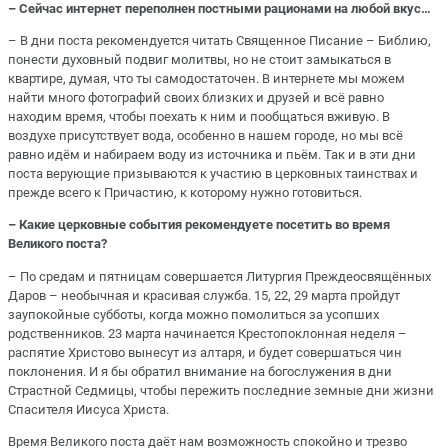
– Сейчас интернет переполнен постными рационами на любой вкус…
– В дни поста рекомендуется читать Священное Писание – Библию,
понести духовный подвиг молитвы, но не стоит замыкаться в
квартире, думая, что ты самодостаточен. В интернете мы можем
найти много фотографий своих близких и друзей и всё равно
находим время, чтобы поехать к ним и пообщаться вживую. В
воздухе присутствует вода, особенно в нашем городе, но мы всё
равно идём и набираем воду из источника и пьём. Так и в эти дни
поста верующие призываются к участию в церковных таинствах и
прежде всего к Причастию, к которому нужно готовиться.
– Какие церковные события рекомендуете посетить во время
Великого поста?
– По средам и пятницам совершается Литургия Преждеосвящённых
Даров – необычная и красивая служба. 15, 22, 29 марта пройдут
заупокойные субботы, когда можно помолиться за усопших
родственников. 23 марта начинается Крестопоклонная неделя –
распятие Христово вынесут из алтаря, и будет совершаться чин
поклонения. И я бы обратил внимание на богослужения в дни
Страстной Седмицы, чтобы пережить последние земные дни жизни
Спасителя Иисуса Христа.
Время Великого поста даёт нам возможность спокойно и трезво