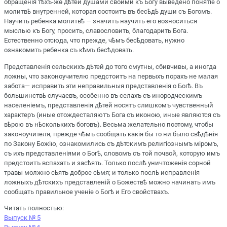
обращенія тѣхъ-жѳ дѣтей душами своими къ Богу выведено понятіе о
молитвѣ внутренней, которая состоитъ въ бесѣдѣ души съ Богомъ.
Научить ребенка молитвѣ — значитъ научить его возноситься
мыслью къ Богу, просить, славословить, благодарить Бога.
Естественно отсюда, что прежде, чѣмъ бесѣдовать, нужно
ознакомить ребенка съ кѣмъ бесѣдовать.
Представленія сельскихъ дѣтей до того смутны, сбивчивы, а иногда
ложны, что законоучителю предстоитъ на первыхъ порахъ не малая
забота— исправить эти неправильныя представленія о Богѣ. Въ
большинствѣ случаевъ, особенно въ селахъ съ инородческимъ
населеніемъ, представленія дѣтей носятъ слишкомъ чувственный
характеръ (иные отождествляютъ Бога съ иконою, иные являются съ
вѣрою въ нѣсколькихъ боговъ). Весьма желательно поэтому, чтобы
законоучителя, прежде чѣмъ сообщать какія бы то ни было свѣдѣнія
по Закону Божію, ознакомились съ дѣтскимъ религіознымъ міромъ,
съ ихъ представленіями о Богѣ, словомъ съ той почвой, которую имъ
предстоитъ вспахать и засѣять. Только послѣ уничтоженія сорной
травы молжно сѣять доброе сѣмя; и только послѣ исправленія
ложныхъ дѣтскихъ представленій о Божествѣ можно начинать имъ
сообщать правильное ученіе о Богѣ и Его свойствахъ.
Читать полностью:
Выпуск № 5