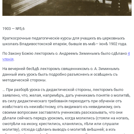
1903 — №5,6
Краткосрочные педагогическіе курсы для учащихъ въ церковныхъ
школахъ Владивостокской епархіи, бывшіе въ маѣ— іюнѣ 1902 года.
По Закону Божію лекторомъ о. Андреемъ Зиминымъ было сдѣлано
4
чтенія
.
На вечерней бесѣдѣ лекторомъ священникомъ о. А. Зиминымъ
данный имъ урокъ былъ подробно разъясненъ и освѣщенъ съ
методической стороны.
… При разборѣ урока съ дидактической стороны, лекторомъ было
заявлено, что, желая, напримѣръ, дать ученикамъ понятіе о молитвѣ,
въ силу дидактическаго требованія переходитъ при обученіи отъ
извѣстнаго къ неизвѣстному, отъ видимаго къ невидимому, онъ
своими вопросами заставлялъ учениковъ разсказывать, что они
дѣлали сейчасъ передъ урокомъ, когда молились (стояли на ногахъ,
смотрѣли на икону, крестились, кланялись, пѣли или слушали
молитву), отсюда сдѣланъ выводъ о молитвѣ внѣшней; а изъ