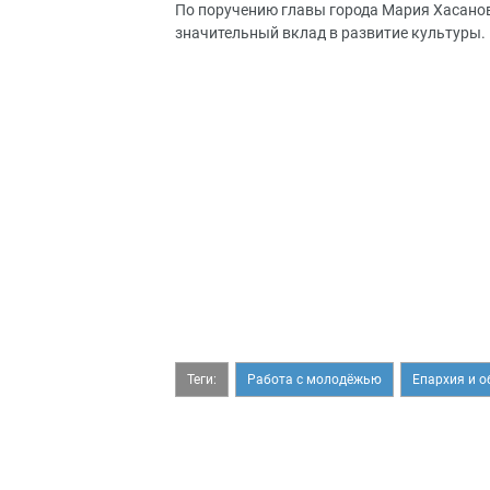
По поручению главы города Мария Хасанов
значительный вклад в развитие культуры.
Теги:
Работа с молодёжью
Епархия и 