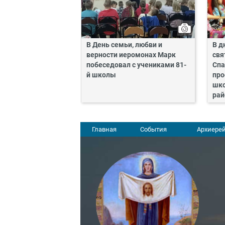
В День семьи, любви и
В д
верности иеромонах Марк
свя
побеседовал с учениками 81-
Спа
й школы
про
шко
рай
Главная
События
Архиерей