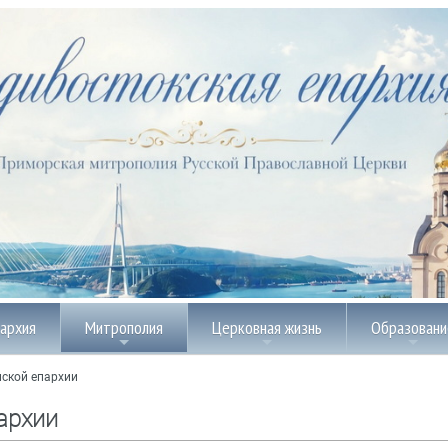
пархия
Митрополия
Церковная жизнь
Образовани
ской епархии
архии