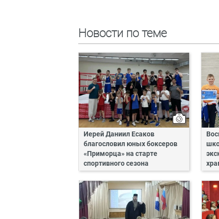
Новости по теме
Иерей Даниил Есаков
Вос
благословил юных боксеров
шко
«Приморца» на старте
экс
спортивного сезона
хра