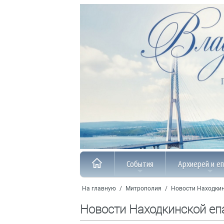
События
Архиерей и е
На главную
/
Митрополия
/
Новости Находкин
Новости Находкинской еп