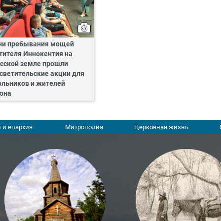
ни пребывания мощей
тителя Иннокентия на
сской земле прошли
светительские акции для
льников и жителей
она
 и епархия
Митрополия
Церковная жизнь