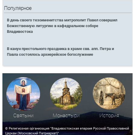
Популярное
В день своего тезоименитства митрополит Павел совершил
Божественную литургию в кафедральном соборе
Владивостока
В канун престольного праздника в храме свв. апп. Петра и
Павла состоялось архиерейское богослужение
Святыни
Монастыри
История
© Религиозная организация "Владивостокская епархия Русской Православной
Церкви (Московский Патриархат)"