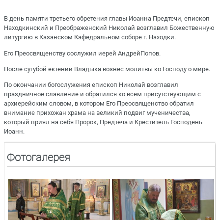
В день памяти третьего обретения главы Иоанна Предтечи, епископ
Находкинский и Преображенский Николай возглавил Божественную
литургию в Казанском Кафедральном соборе г. Находки.
Его Преосвященству сослужил иерей АндрейПопов.
После сугубой ектении Владыка вознес молитвы ко Господу о мире.
По окончании богослужения епископ Николай возглавил
праздничное славление и обратился ко всем присутствующим с
архиерейским словом, в котором Его Преосвященство обратил
внимание прихожан храма на великий подвиг мученичества,
который приял на себя Пророк, Предтеча и Креститель Господень
Иоанн.
Фотогалерея