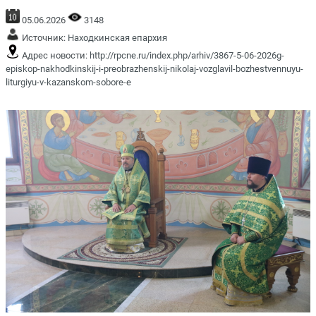
05.06.2026
3148
Источник:
Находкинская епархия
Адрес новости:
http://rpcne.ru/index.php/arhiv/3867-5-06-2026g-
episkop-nakhodkinskij-i-preobrazhenskij-nikolaj-vozglavil-bozhestvennuyu-
liturgiyu-v-kazanskom-sobore-e