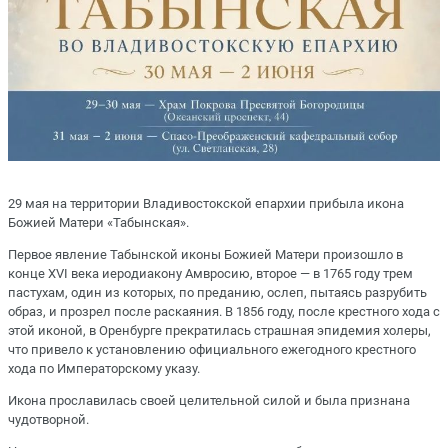
29 мая на территории Владивостокской епархии прибыла икона
Божией Матери «Табынская».
Первое явление Табынской иконы Божией Матери произошло в
конце XVI века иеродиакону Амвросию, второе — в 1765 году трем
пастухам, один из которых, по преданию, ослеп, пытаясь разрубить
образ, и прозрел после раскаяния. В 1856 году, после крестного хода с
этой иконой, в Оренбурге прекратилась страшная эпидемия холеры,
что привело к установлению официального ежегодного крестного
хода по Императорскому указу.
Икона прославилась своей целительной силой и была признана
чудотворной.