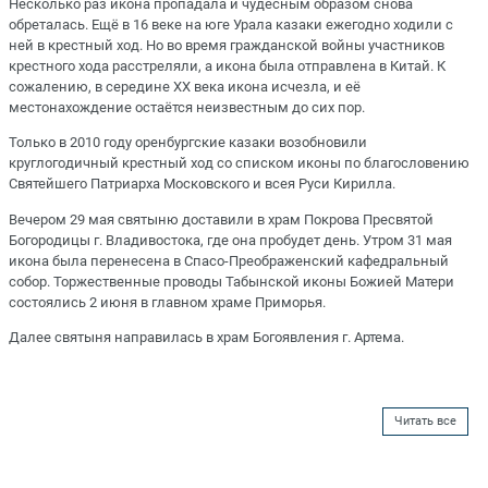
Несколько раз икона пропадала и чудесным образом снова
обреталась. Ещё в 16 веке на юге Урала казаки ежегодно ходили с
ней в крестный ход. Но во время гражданской войны участников
крестного хода расстреляли, а икона была отправлена в Китай. К
сожалению, в середине XX века икона исчезла, и её
местонахождение остаётся неизвестным до сих пор.
Только в 2010 году оренбургские казаки возобновили
круглогодичный крестный ход со списком иконы по благословению
Святейшего Патриарха Московского и всея Руси Кирилла.
Вечером 29 мая святыню доставили в храм Покрова Пресвятой
Богородицы г. Владивостока, где она пробудет день. Утром 31 мая
икона была перенесена в Спасо-Преображенский кафедральный
собор. Торжественные проводы Табынской иконы Божией Матери
состоялись 2 июня в главном храме Приморья.
Далее святыня направилась в храм Богоявления г. Артема.
Читать все