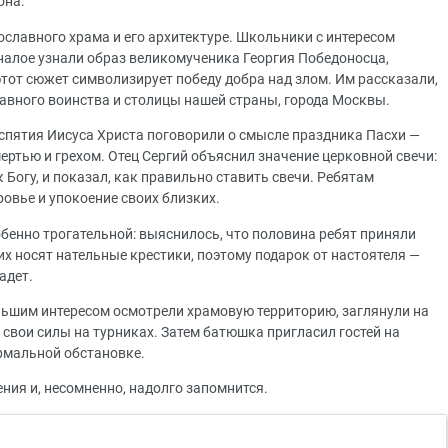
она.
славного храма и его архитектуре. Школьники с интересом
налое узнали образ великомученика Георгия Победоносца,
тот сюжет символизирует победу добра над злом. Им рассказали,
лавного воинства и столицы нашей страны, города Москвы.
аспятия Иисуса Христа поговорили о смысле праздника Пасхи —
мертью и грехом. Отец Сергий объяснил значение церковной свечи:
 Богу, и показал, как правильно ставить свечи. Ребятам
овье и упокоение своих близких.
бенно трогательной: выяснилось, что половина ребят приняли
их носят нательные крестики, поэтому подарок от настоятеля —
надет.
льшим интересом осмотрели храмовую территорию, заглянули на
свои силы на турниках. Затем батюшка пригласил гостей на
ормальной обстановке.
ения и, несомненно, надолго запомнится.