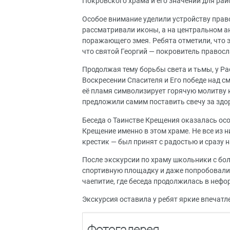
Покровского храма и его значении для рай
Особое внимание уделили устройству право
рассматривали иконы, а на центральном а
поражающего змея. Ребята отметили, что э
что святой Георгий — покровитель правос
Продолжая тему борьбы света и тьмы, у Р
Воскресении Спасителя и Его победе над с
её пламя символизирует горячую молитву к
предложили самим поставить свечу за здор
Беседа о Таинстве Крещения оказалась осо
Крещение именно в этом храме. Не все из н
крестик — был принят с радостью и сразу 
После экскурсии по храму школьники с бо
спортивную площадку и даже попробовали 
чаепитие, где беседа продолжилась в неф
Экскурсия оставила у ребят яркие впечатл
Фотогалерея