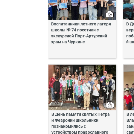
Воспитанники летнего лагеря
В Д
школы № 74 посетили с
вер
экскурсией Порт-Артурский
поб
храм на Чуркине
й ш
В День памяти святых Петра
В л
и Февронии школьники
Вла
познакомились с
зан
устройством православного
свя