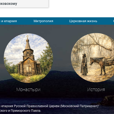
ковскому
 и епархия
Митрополия
Церковная жизнь
Монастыри
История
я епархия Русской Православной Церкви (Московский Патриархат)"
кого и Приморского Павла.