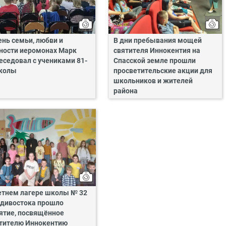
ень семьи, любви и
В дни пребывания мощей
ности иеромонах Марк
святителя Иннокентия на
еседовал с учениками 81-
Спасской земле прошли
колы
просветительские акции для
школьников и жителей
района
етнем лагере школы № 32
дивостока прошло
ятие, посвящённое
тителю Иннокентию