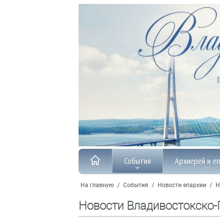
События
Архиерей и е
На главную
/
События
/
Новости епархии
/
Н
Новости Владивостокско-