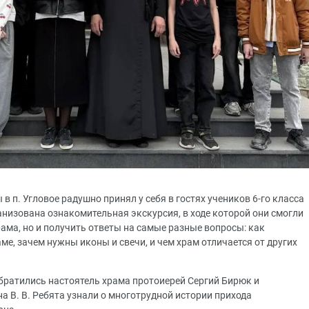
 п. Угловое радушно принял у себя в гостях учеников 6-го класса
анизована ознакомительная экскурсия, в ходе которой они смогли
рама, но и получить ответы на самые разные вопросы: как
аме, зачем нужны иконы и свечи, и чем храм отличается от других
ратились настоятель храма протоиерей Сергий Бирюк и
 В. В. Ребята узнали о многотрудной истории прихода