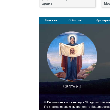
храма
Мос
Главная
События
Архиерей
Святыни
© Религиозная организация "Владивостокска
По благословению митрополита Владивостокс