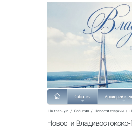
События
Архиерей и е
На главную
/
События
/
Новости епархии
/
Н
Новости Владивостокско-