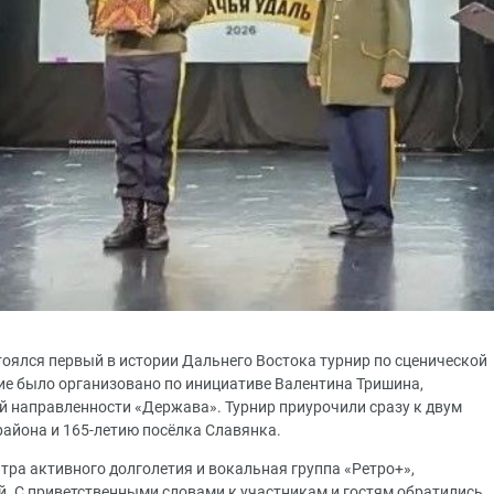
тоялся первый в истории Дальнего Востока турнир по сценической
е было организовано по инициативе Валентина Тришина,
й направленности «Держава». Турнир приурочили сразу к двум
айона и 165-летию посёлка Славянка.
ра активного долголетия и вокальная группа «Ретро+»,
й. С приветственными словами к участникам и гостям обратились