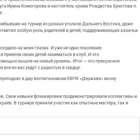
уга Ирина Комогорова и настоятель храма Рождества Христова п.
в.
прибывших на турнир из разных уголков Дальнего Востока, даже
 отметил особую роль родителей и детей, поддерживающих казачьи
ходило на моих глазах. И уже не одно поколение
 привели своих детей заниматься в клуб. И это
помощью вышли на новый уровень. Итог — это прекрасное
я все из вас уедут с радостью в сердце.
 преподнес в дар воспитанникам КВПК «Держава» икону
ов. Свои навыки фланкировки продемонстрировали коллективы и
раёв. В турнире приняли участие как опытные мастера, так и