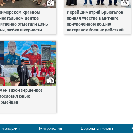
риморском краевом
Иерей Димитрий Брызгалов
инатальном центре
принял участие в митинге,
итвенно отметили День
приуроченном ко Дню
ьи, любви и верности
ветеранов боевых действий
мен Тихон (Иршенко)
гословил юных
армейцев
 и епархия
Митрополия
Церковная жизнь