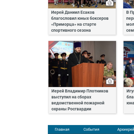
Иерей Даниил Есаков
В П
благословил юных боксеров
пер
«Приморца» на старте
мол
спортивного сезона
сем
Иерей Владимир Плотников
Игу
выступил на сборах
бла
ведомственной пожарной
юн
охраны Росгвардии
Главная
События
Архиерей