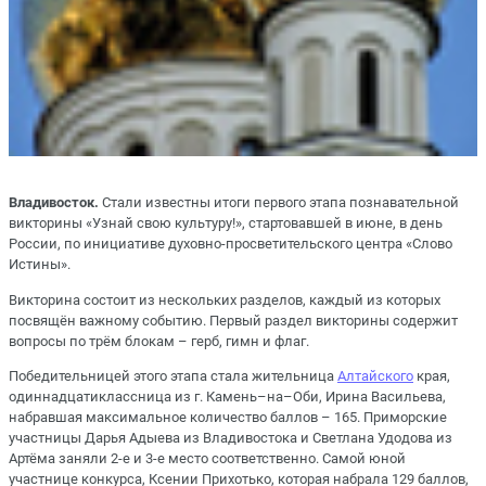
Владивосток.
Стали известны итоги первого этапа познавательной
викторины «Узнай свою культуру!», стартовавшей в июне, в день
России, по инициативе духовно-просветительского центра «Слово
Истины».
Викторина состоит из нескольких разделов, каждый из которых
посвящён важному событию. Первый раздел викторины содержит
вопросы по трём блокам – герб, гимн и флаг.
Победительницей этого этапа стала жительница
Алтайского
края,
одиннадцатиклассница из г. Камень–на–Оби, Ирина Васильева,
набравшая максимальное количество баллов – 165. Приморские
участницы Дарья Адыева из Владивостока и Светлана Удодова из
Артёма заняли 2-е и 3-е место соответственно. Самой юной
участнице конкурса, Ксении Прихотько, которая набрала 129 баллов,