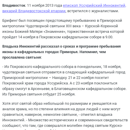
Владивосток
. 11 ноября 2013 года
епископ Уссурийский Иннокентий,
викарий Владивостокской епархии
, встретился с журналистами.
Брифинг был посвящен предстоящему пребыванию в Приморской
митрополии Чудотворной святыни XIII века – Курской-Коренной
иконы Божией Матери «Знамение», торжественная встреча которой
пройдет 14 ноября в Покровском кафедральном соборе в 9.00.
Владыка Иннокентий рассказал о сроках и программе пребывания
иконы в кафедральных городах Приморья. Напомнил, чем
прославлена святыня
:
- Из Покровского кафедрального собора в понедельник, 18 ноября,
чудотворная святыня отправится в следующий кафедральный город
Приморской митрополии – Находку. 21 и 22 ноября посетит
Покровский храм города Уссурийска. А с 23 ноября поклониться
образу смогут в Арсеньеве, в Благовещенском кафедральном соборе.
Из Приморья святыня отбудет 25 ноября.
Хотя этот святой образ небольшой по размерам и умещается на
аналое храма, но по степени влияния на души людей с ним могут
сравниться, наверное, немногие святыни, - отметил владыка
Иннокентий. - Множество исторических и современных свидетельств
сообщают, что там, где совершался молебен перед святым Курско-