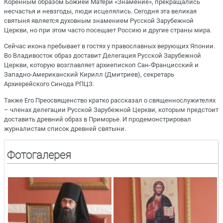
Коренным образом Божией Матери «Знамение», прекращались
несчастья и невзгоды, люди исцелялись. Сегодня эта великая
святыня является духовным знамением Русской Зарубежной
Церкви, но при этом часто посещает Россию и другие страны мира.
Сейчас икона пребывает в гостях у православных верующих Японии.
Во Владивосток образ доставит Делегация Русской Зарубежной
Церкви, которую возглавляет архиепископ Сан-Францисский и
Западно-Американский Кирилл (Дмитриев), секретарь
Архиерейского Синода РПЦЗ.
Также Его Преосвященство кратко рассказал о священнослужителях
– членах делегации Русской Зарубежной Церкви, которым предстоит
доставить древний образ в Приморье. И продемонстрировал
журналистам список древней святыни.
Фотогалерея