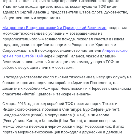
торжественная встреча отряда кораблей Тихоокеанского флота.
Участников похода приветствовали: командующий ТОФ вице-
адмирал Сергей Авакянц, представители штаба флота, духовенство,
общественность и журналисты.
Митрополит Владивостокский и Приморский Вениамин
поздравил
моряков-тихоокеанцев с успешным возвращением из
продолжительного 9-месячного похода, пожелал счастья в Новом
году, поздравил с приближающимся Рождеством Христовым.
Сопровождал Его Высокопреосвященство настоятель
Андреевского
храма при Штабе ТОФ
иерей Сергий Галанов, указом владыки
Вениамина назначенный помощником командующего ТОФ по
работе с верующим личным составом.
В походе участвовало около тысячи тихоокеанцев, несущих службу на
большом противолодочном корабле «Адмирал Пантелеев», на
десантных кораблях «Адмирал Невельской» и «Пересвет», океанском
спасателе «Фотий Крылов» и танкере «Печенга».
С марта 2013 года отряд кораблей ТОФ посетил порты Тихого и
Индийского океанов, побывал в Сингапуре, Бур-Сафаге (Египет),
Бендер-Аббасе (Иран), в порту Салала (Оман), в Лимасоле
(Республика Кипр), в Коломбо (Шри-Ланка), а также совершил
межфлотский переход в черноморский порт Новороссийск. В этих
портах у моряков-тихоокеанцев проходили дружеские и деловые