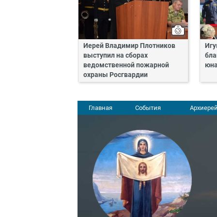
Иерей Владимир Плотников
Игу
выступил на сборах
бла
ведомственной пожарной
юн
охраны Росгвардии
Главная
События
Архиерей