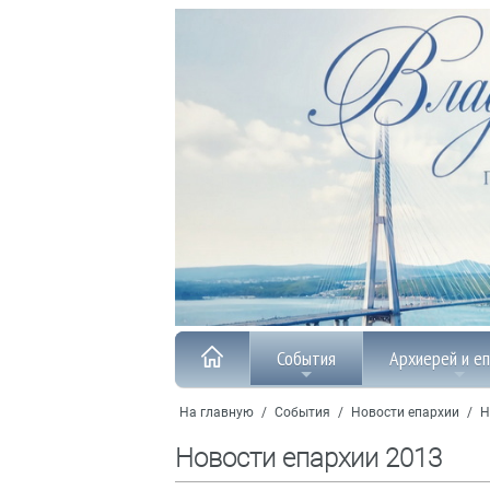
События
Архиерей и е
На главную
/
События
/
Новости епархии
/
Н
Новости епархии 2013