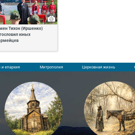
мен Тихон (Иршенко)
гословил юных
армейцев
 и епархия
Митрополия
Церковная жизнь