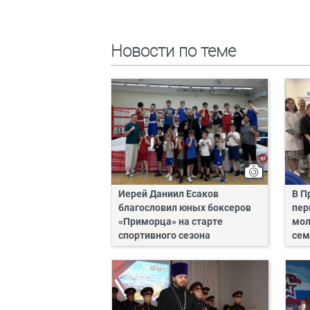
Новости по теме
Иерей Даниил Есаков
В П
благословил юных боксеров
пер
«Приморца» на старте
мол
спортивного сезона
сем