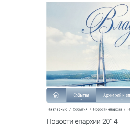
События
Архиерей и е
На главную
/
События
/
Новости епархии
/
Н
Новости епархии 2014