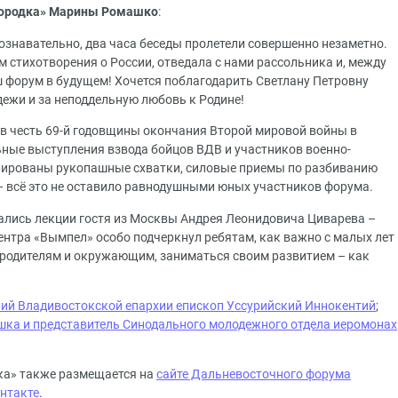
городка» Марины Ромашко
:
ознавательно, два часа беседы пролетели совершенно незаметно.
м стихотворения о России, отведала с нами рассольника и, между
 форум в будущем! Хочется поблагодарить Светлану Петровну
дежи и за неподдельную любовь к Родине!
в в честь 69-й годовщины окончания Второй мировой войны в
ные выступления взвода бойцов ВДВ и участников военно-
рированы рукопашные схватки, силовые приемы по разбиванию
– всё это не оставило равнодушными юных участников форума.
ались лекции гостя из Москвы Андрея Леонидовича Циварева –
ентра «Вымпел» особо подчеркнул ребятам, как важно с малых лет
, родителям и окружающим, заниматься своим развитием – как
ий Владивостокской епархии епископ Уссурийский Иннокентий
;
ка и представитель Синодального молодежного отдела иеромонах
ка» также размещается на
сайте Дальневосточного форума
нтакте
.