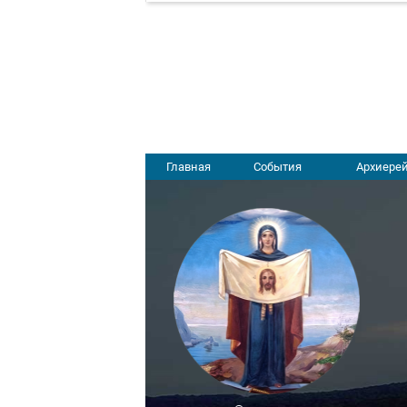
Главная
События
Архиерей