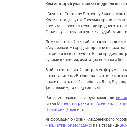
Комментарий участницы «Андреевского 
- Слушать Светлану Петровну было очень п
Кроме того, депутат Госдумы прочитала на
прочим, выразила желание продвигать наш
Горячеву за неравнодушие к судьбам моло
Помимо этого, 2 сентября, в день торжест
«Андреевском городке» прошли показатель
патриотических клубов. Были продемонст
руками кирпичей, имитация ножевого боя 
В образовательной программе форума нач
представитель «Военно-патриотического ц
воспитывать в себе любовь к Богу, Родине
физическим, так и духовным.
Ранее молодежный форум посещали:
викар
глава
Минвостокразвития Александр Галуш
Димитрий (Першин
).
Информация о жизни «Андреевского город
инициативной молодежи
и на странице
ВКо