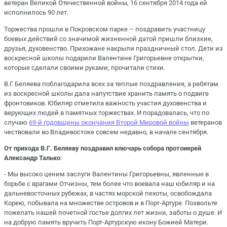
ветеран Великой Отечественной войны, 16 сентября 2014 года ей
исполнилось 90 лет.
Торжества прошли в Покровском парке – поздравить участницу
боевых действий со значимой жизненной датой пришли близкие,
друзья, духовенство. Прихожане накрыли праздничный стол. Дети из
воскресной школы подарили Валентине Григорьевне открытки,
которые сделали своими руками, прочитали стихи.
В.Г. Беляева поблагодарила всех за теплые поздравления, а ребятам
из воскресной школы дала напутствие хранить память о подвиге
фронтовиков. Юбиляр отметила важность участия духовенства и
верующих людей в памятных торжествах. И порадовалась, что по
случаю
69-й годовщины окончания Второй Мировой войны
ветеранов
чествовали во Владивостоке совсем недавно, в начале сентября.
От прихода В.Г. Беляеву поздравил ключарь собора протоиерей
Александр Талько
:
- Мы высоко ценим заслуги Валентины Григорьевны, явленные в
борьбе с врагами Отчизны, тем более что воевала наш юбиляр и на
дальневосточных рубежах, в частях морской пехоты, освобождала
Корею, побывала на множестве островов и в Порт-Артуре. Позвольте
пожелать нашей почетной гостье долгих лет жизни, заботы о душе. И
на добрую память вручить Порт-Артурскую икону Божией Матери.