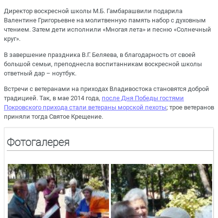
Директор воскресной школы М.Б. Гамбарашвили подарила
Валентине Григорьевне на молитвенную память набор с духовным
чтением. Затем дети исполнили «Многая лета» и песню «Солнечный
круг».
В завершение праздника В.Г. Беляева, в благодарность от своей
большой семьи, преподнесла воспитанникам воскресной школы
ответный дар – ноутбук.
Встречи с ветеранами на приходах Владивостока становятся доброй
традицией. Так, в мае 2014 года,
после Дня Победы гостями
Покровского прихода стали ветераны морской пехоты
; трое ветеранов
приняли тогда Святое Крещение.
Фотогалерея