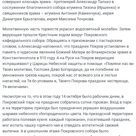
совершил ключарь храма - протоиерей Александр Талько в
сослужении благочинного собора игумена Тихона (Иршенко) и
священников храма – игумена Антония (Каменчука), иерея
Димитрия Брызгалова, иерея Максима Точукова.
Молитвенную часть торжеств украсил водосвятный молебен. Затем
верующие прошли Крестным ходом вокруг Покровского
кафедрального собора. Обращаясь к прихожанам с пастырским
словом, о.Александр напомнил, что праздник Покров установлен в
память о чудесном явлении Божией Матери во Влахернском храме в
Константинополе в 910 году. А на Руси на Покров верующие
испрашивают у Царицы Небесной защиты и помощи: «Помяни нас во
Твоих молитвах, Госпоже Дево Богородице, да не погибнем за
умножение грехов наших, покрой нас от всякаго зла и лютых
напастей; на Тя бо уповаем и, Твоего Покрова праздник чествующе,
Тя величаем».
Несмотря на то, что в этом году 14 октября было рабочим днем, в
Покровский парк на праздник собрались сотни горожан. Вход в парк
и на территорию прихода был празднично украшен воздушными
шарами небесного «богородичного» цвета. На приходской территории
работала полевая кухня: каждый горожанин, посетивший праздник,
мог испить чашку горячего чая и отведать аппетитной свежей
выпечки. А в цокольном этаже Покровского собора было