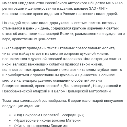
Имеется Свидетельство Российского Авторского Общества №16390 о
регистрации и депонировании издания, дающее ЗАО «ЛИТ»
исключительное право издания в России настоящих календарей.
На каждой странице календаря указаны святые, память которых
отмечается в данный день, содержатся краткие изречения святых
отцов об исполнении заповедей Божиих, размышления и суждения о
вере, нравственных ценностях.
В календарях приведены тексты главных православных молитв,
читатели найдут ответы на многие вопросы духовной жизни,
познакомятся с духовной поэзией классиков. Иллюстрации святых
икон, великих важнейших событий православной жизни,
величественных храмов России помогают читателям глубже понять
и приобщиться к православным духовным ценностям. Большое
место в календарях уделено освящению событий жизни
Владивостокской, Арсеньевской и Дальнегорской , Находкинской и
Преображенской епархий и в целом Приморской митрополии
Тематика календарей разнообразна. В серии календарей выпущены
следующие издания:
«Под Покровом Пресвятой Богородицы»;
«Чудотворные иконы Божией Матери»;
«Жить по заповедям Божиим»;