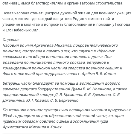
отличившимся благотворителям и организаторам строительства.
Новая часовня станет центром духовной жизни для военнослужащих
части, местом, где каждый защитник Родины сможет найти
утешение в молитве и испросить благословения и помощи у Господа
и Его Небесных Сил.
Справка:
Часовня во имя Архангела Михаила, покровителя небесного
воинства, построена в память о тех, кто служил в «Красных
казармах» и погиб при исполнении воинского долга. Она
возведена по инициативе личного состава, ветеранов и
командования воинской части на средства военнослужащих и
благотворителей при поддержке главы г. Артёма В. В. Квона.
Ветераны части благодарят за помощь в воплощении доброго
замысла депутата Государственной Думы В. М. Новикова, а также
предпринимателей города: Д. В. Кремнева, В. В. Кремнева, С. В.
Джаниняна, Ю. Г. Коваля, С. В. Веркеенко.
По желанию военнослужащих чин освящения часовни приурочен к
93-ей годовщине со дня образования войсковой части, которое
чудесным образом совпало с днём воспоминания чуда
Архистратига Михаила в Хонех.