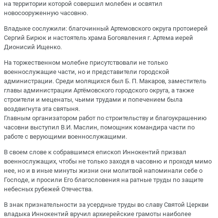
на территории которой совершил молебен и освятил
новосооруженную часовню.
Владыке сослужили: благочинный Артемовского округа протоиерей
Сергий Бирюк и настоятель храма Богоявления г. Артема иерей
Дионисий Ищенко.
На торжественном молебне присутствовали не только
военнослужащие части, но и представители городской
администрации. Среди молящихся был Б. П. Макаров, заместитель
главы администрации Артёмовского городского округа, а также
строители и меценаты, чьими трудами и попечением была
воздвигнута эта святыня.
Главным организатором работ по строительству и благоукрашению
часовни выступил В.И. Маслин, помощник командира части по
работе с верующими военнослужащими.
В своем слове к собравшимся епископ Иннокентий призвал
военнослужащих, чтобы не только заходя в часовню и проходя мимо
нее, но и в иные минуты жизни они молитвой напоминали себе о
Господе, и просили Его благословения на ратные труды по защите
небесных рубежей Отечества.
В знак признательности за усердные труды во славу Святой Церкви
владыка Иннокентий вручил архиерейские грамоты наиболее