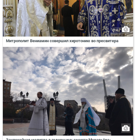
Митрополит Вениамин совершил хиротонию во пресвитера
Заупокойная молитва в годовщину смерти Муравьёва-