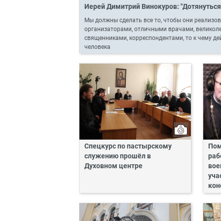
Иерей Димитрий Винокуров: "Дотянуться
Мы должны сделать все то, чтобы они реализо
организаторами, отличными врачами, великол
священниками, корреспондентами, то к чему де
человека
Спецкурс по пастырскому
Пом
служению прошёл в
раб
Духовном центре
вое
уча
кон