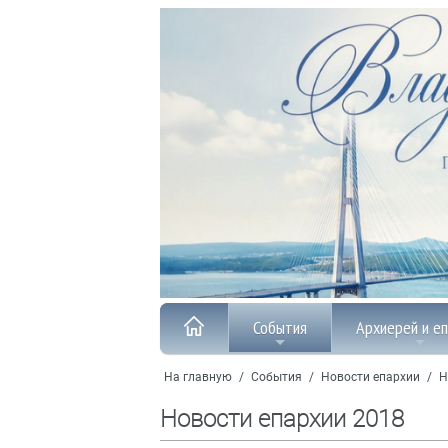
События
Архиерей и е
На главную
/
События
/
Новости епархии
/
Н
Новости епархии 2018