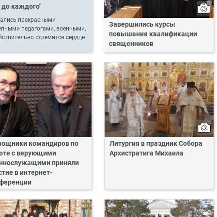
 до каждого"
вались прекрасными
Завершились курсы
епными педагогами, военными,
повышения квалификации
йствительно стремится сердце
священников
ощники командиров по
Литургия в праздник Собора
оте с верующими
Архистратига Михаила
ннослужащими приняли
стие в интернет-
ференции