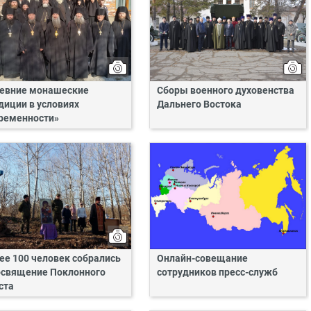
евние монашеские
Сборы военного духовенства
диции в условиях
Дальнего Востока
ременности»
ее 100 человек собрались
Онлайн-совещание
освящение Поклонного
сотрудников пресс-служб
ста