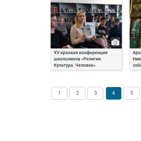
XV краевая конференция
Арх
школьников «Религия.
Ник
Культура. Человек»
соб
1
2
3
4
5