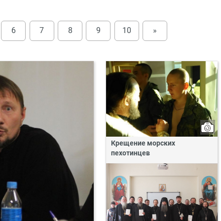
6
7
8
9
10
»
Крещение морских
пехотинцев