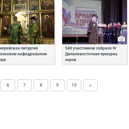
иерейская литургия
540 участников собрала IV
ольском кафедральном
Дальневосточная ярмарка
оре
хоров
6
7
8
9
10
»