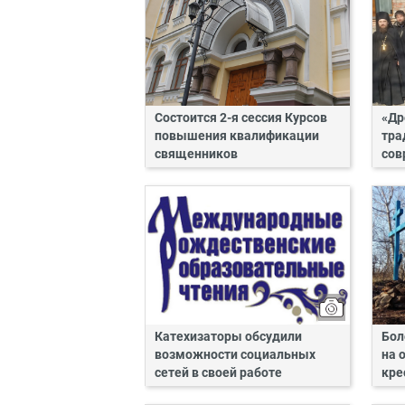
Состоится 2-я сессия Курсов
«Др
повышения квалификации
тра
священников
сов
Катехизаторы обсудили
Бол
возможности социальных
на 
сетей в своей работе
кре