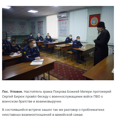
Пос. Угловое.
Настоятель храма Покрова Божией Матери протоиерей
Сергий Бирюк провёл беседу с военнослужащими войск ПВО о
воинском братстве и взаимовыручке.
В состоявшейся встрече зашел так же разговор о проблематике
неуставных взаимоотношений в армейской среде.