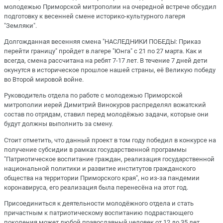
молодежью Приморской митрополии на очередной встрече обсудил
подготовку к весенней смене историко-культурного лагеря
"Земляки".
Долгожданная весенняя смена "НАСЛЕДНИКИ ПОБЕДЫ: Приказ
перейти границу" пройдет в лагере "Юнга" с 21 по 27 марта. Как и
всегда, смена рассчитана на ребят 7-17 лет. В течение 7 дней дети
окунутся в историческое прошлое нашей страны, её Великую победу
во Второй мировой войне.
Руководитель отдела по работе с молодежью Приморской
митрополии иерей Димитрий Винокуров распределял вожатский
состав по отрядам, ставил перед молодёжью задачи, которые они
будут должны выполнить за смену.
Стоит отметить, что данный проект в том году победил в конкурсе на
получение субсидии в рамках государственной программы
"Патриотическое воспитание граждан, реализация государственной
национальной политики и развитие институтов гражданского
общества на территории Приморского края", но из-за пандемии
коронавируса, его реализация была перенесёна на этот год.
Присоединиться к деятельности молодёжного отдела и стать
причастным к патриотическому воспитанию подрастающего
поколения может любой православный человек от 12 до 35 лет.