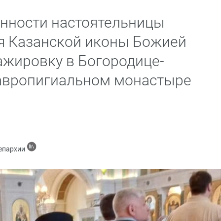
нности настоятельницы
я Казанской иконы Божией
ажировку в Богородице-
авропигиальном монастыре
 епархии