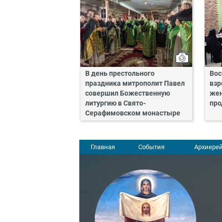
В день престольного
Вос
праздника митрополит Павел
взр
совершил Божественную
жен
литургию в Свято-
про
Серафимовском монастыре
Главная
События
Архиерей