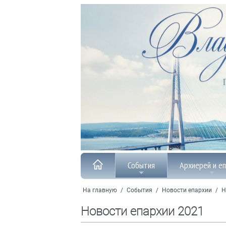
События
Архиерей и е
На главную
/
События
/
Новости епархии
/
Н
Новости епархии 2021