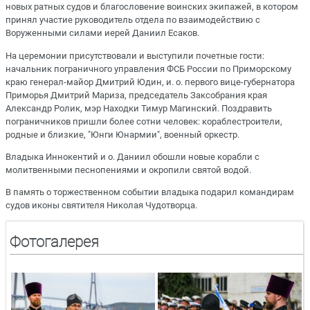
новых ратных судов и благословение воинских экипажей, в котором
принял участие руководитель отдела по взаимодействию с
Воруженными силами иерей Даниил Есаков.
На церемонии присутствовали и выступили почетные гости:
начальник пограничного управления ФСБ России по Приморскому
краю генерал-майор Дмитрий Юдин, и. о. первого вице-губернатора
Приморья Дмитрий Мариза, председатель Заксобрания края
Александр Ролик, мэр Находки Тимур Магинский. Поздравить
пограничников пришли более сотни человек: кораблестроители,
родные и близкие, "Юнги Юнармии", военный оркестр.
Владыка Иннокентий и о. Даниил обошли новые корабли с
молитвенными песнопениями и окропили святой водой.
В память о торжественном событии владыка подарил командирам
судов иконы святителя Николая Чудотворца.
Фотогалерея