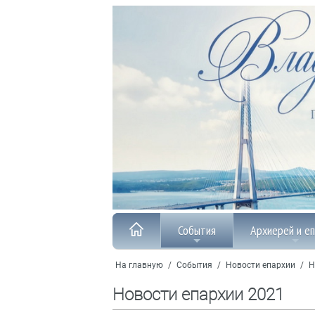
События
Архиерей и е
На главную
/
События
/
Новости епархии
/
Н
Новости епархии 2021