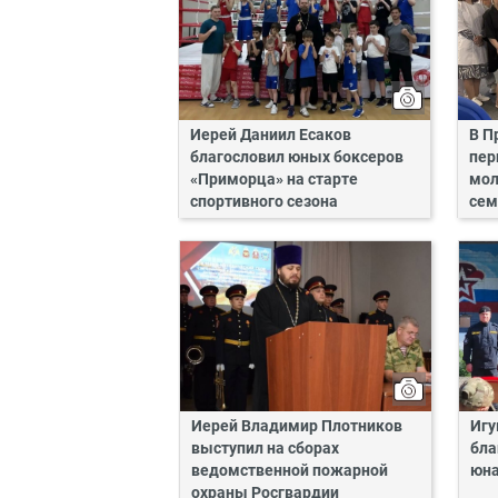
Иерей Даниил Есаков
В П
благословил юных боксеров
пер
«Приморца» на старте
мол
спортивного сезона
сем
Иерей Владимир Плотников
Игу
выступил на сборах
бла
ведомственной пожарной
юн
охраны Росгвардии