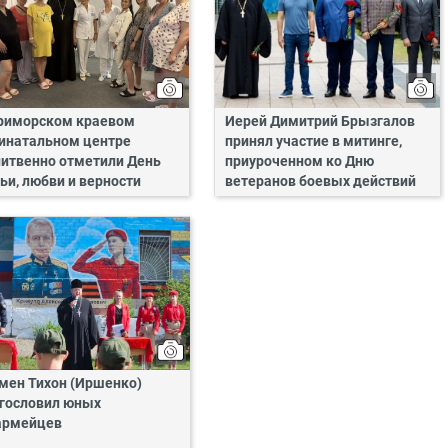
риморском краевом
Иерей Димитрий Брызгалов
инатальном центре
принял участие в митинге,
итвенно отметили День
приуроченном ко Дню
ьи, любви и верности
ветеранов боевых действий
мен Тихон (Иршенко)
гословил юных
армейцев