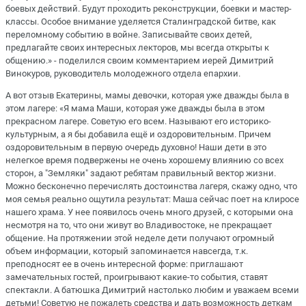
боевых действий. Будут проходить реконструкции, боевки и мастер-
классы. Особое внимание уделяется Сталинградской битве, как
переломному событию в войне. Записывайте своих детей,
предлагайте своих интересных лекторов, мы всегда открыты к
общению.» - поделился своим комментарием иерей Димитрий
Винокуров, руководитель молодежного отдела епархии.
А вот отзыв Екатерины, мамы девочки, которая уже дважды была в
этом лагере: «Я мама Маши, которая уже дважды была в этом
прекрасном лагере. Советую его всем. Называют его историко-
культурным, а я бы добавила ещё и оздоровительным. Причем
оздоровительным в первую очередь духовно! Наши дети в это
нелегкое время подвержены не очень хорошему влиянию со всех
сторон, а "Земляки" задают ребятам правильный вектор жизни.
Можно бесконечно перечислять достоинства лагеря, скажу одно, что
моя семья реально ощутила результат: Маша сейчас поет на клиросе
нашего храма. У нее появилось очень много друзей, с которыми она
несмотря на то, что они живут во Владивостоке, не прекращает
общение. На протяжении этой неделе дети получают огромный
объем информации, который запоминается навсегда, т.к.
преподносят ее в очень интересной форме: приглашают
замечательных гостей, проигрывают какие-то события, ставят
спектакли. А батюшка Димитрий настолько любим и уважаем всеми
детьми! Советую не пожалеть средства и дать возможность деткам