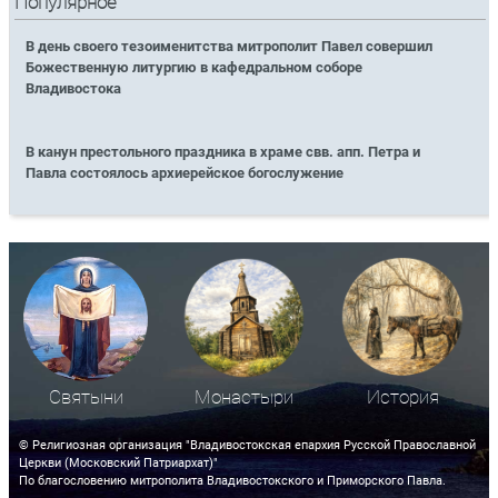
Популярное
В день своего тезоименитства митрополит Павел совершил
Божественную литургию в кафедральном соборе
Владивостока
В канун престольного праздника в храме свв. апп. Петра и
Павла состоялось архиерейское богослужение
Святыни
Монастыри
История
© Религиозная организация "Владивостокская епархия Русской Православной
Церкви (Московский Патриархат)"
По благословению митрополита Владивостокского и Приморского Павла.