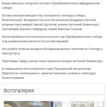
Божественную литургию в Спасо-Преображенском кафедральном
соборе.
Его Высокопреосвященству сослужили: ключарь собора,
благочинный I Владивостокского благочиния Владивостокской
епархии протоиерей Сергий Шуталев; игумен Антоний (Каменчук);
протоиерей Даниил Нефедьев; иерей Максим Точуков.
Богослужебные песнопения исполнил хор Преображенского собора
под управлением регента Ольги Григорьевой.
На сугубой ектении владыка Владимир вознес молитву ко Господу о
Святой Руси.
Проповедь перед причастием произнес игумен Антоний (Каменчук).
В завершение богослужения глава Приморской митрополии
обратился к молящимся с архипастырским словом и преподал
благословение
Фотогалерея