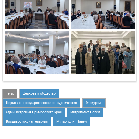
Теги:
Церковь и общество
Церковно- государственное сотрудничество
Экскурсия
администрация Приморского края
митрополит Павел
Владивостокская епархия
Митрополит Павел