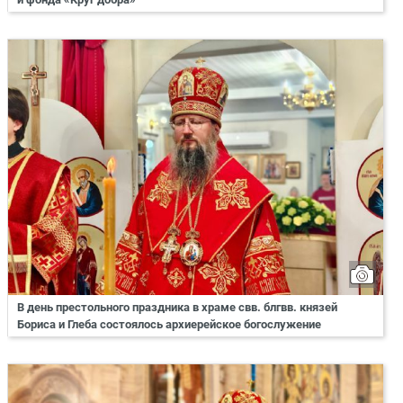
В день престольного праздника в храме свв. блгвв. князей
Бориса и Глеба состоялось архиерейское богослужение