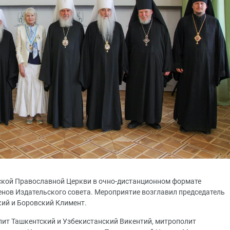
усской Православной Церкви в очно-дистанционном формате
енов Издательского совета. Мероприятие возглавил председатель
ий и Боровский Климент.
олит Ташкентский и Узбекистанский Викентий, митрополит