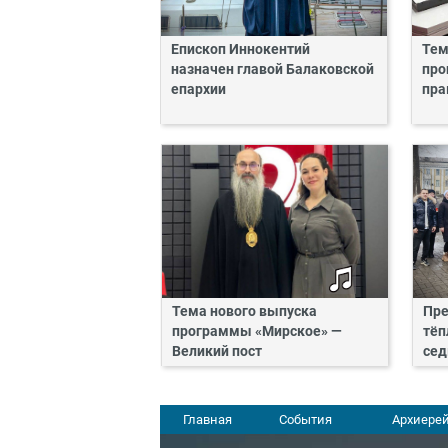
Епископ Иннокентий
Тем
назначен главой Балаковской
про
епархии
пра
Тема нового выпуска
Пре
программы «Мирское» —
тёп
Великий пост
сед
Главная
События
Архиерей