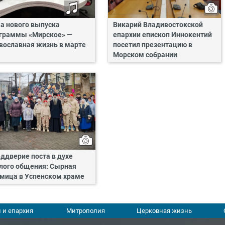
а нового выпуска
Викарий Владивостокской
граммы «Мирское» —
епархии епископ Иннокентий
вославная жизнь в марте
посетил презентацию в
Морском собрании
ддверие поста в духе
лого общения: Сырная
мица в Успенском храме
 и епархия
Митрополия
Церковная жизнь