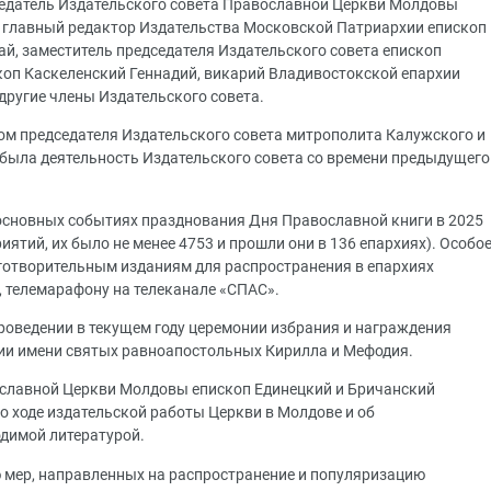
седатель Издательского совета Православной Церкви Молдовы
, главный редактор Издательства Московской Патриархии епископ
й, заместитель председателя Издательского совета епископ
оп Каскеленский Геннадий, викарий Владивостокской епархии
другие члены Издательского совета.
м председателя Издательского совета митрополита Калужского и
 была деятельность Издательского совета со времени предыдущего
 основных событиях празднования Дня Православной книги в 2025
иятий, их было не менее 4753 и прошли они в 136 епархиях). Особо
готворительным изданиям для распространения в епархиях
, телемарафону на телеканале «СПАС».
оведении в текущем году церемонии избрания и награждения
ии имени святых равноапостольных Кирилла и Мефодия.
ославной Церкви Молдовы епископ Единецкий и Бричанский
о ходе издательской работы Церкви в Молдове и об
димой литературой.
 мер, направленных на распространение и популяризацию