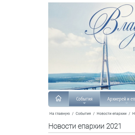
События
Архиерей и е
На главную
/
События
/
Новости епархии
/
Н
Новости епархии 2021