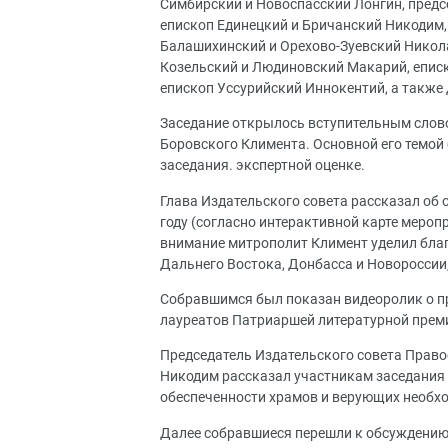
Симбирский и Новоспасский Лонгин, пред
епископ Единецкий и Бричанский Никодим
Балашихинский и Орехово-Зуевский Никола
Козельский и Людиновский Макарий, еписк
епископ Уссурийский Иннокентий, а также 
Заседание открылось вступительным слово
Боровского Климента. Основной его темой
заседания. экспертной оценке.
Глава Издательского совета рассказал об
году (согласно интерактивной карте меропр
внимание митрополит Климент уделил бла
Дальнего Востока, Донбасса и Новороссии
Собравшимся был показан видеоролик о пр
лауреатов Патриаршей литературной прем
Председатель Издательского совета Прав
Никодим рассказал участникам заседания 
обеспеченности храмов и верующих необхо
Далее собравшиеся перешли к обсуждению