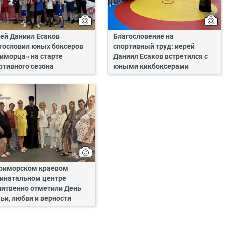
ей Даниил Есаков
Благословение на
гословил юных боксеров
спортивный труд: иерей
иморца» на старте
Даниил Есаков встретился с
ртивного сезона
юными кикбоксерами
риморском краевом
инатальном центре
итвенно отметили День
ьи, любви и верности