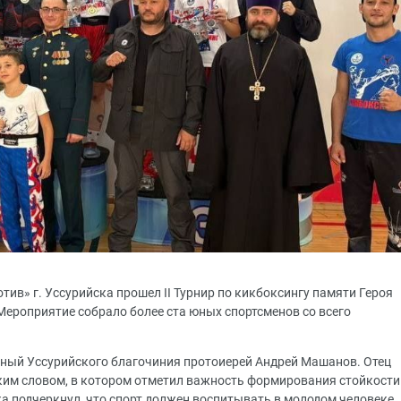
тив» г. Уссурийска прошел II Турнир по кикбоксингу памяти Героя
ероприятие собрало более ста юных спортсменов со всего
нный Уссурийского благочиния протоиерей Андрей Машанов. Отец
ким словом, в котором отметил важность формирования стойкости
 подчеркнул, что спорт должен воспитывать в молодом человеке