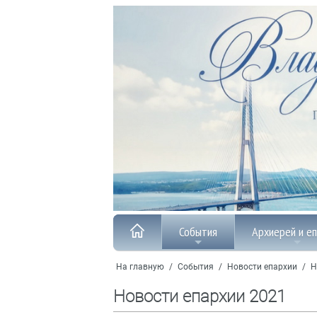
События
Архиерей и е
На главную
/
События
/
Новости епархии
/
Н
Новости епархии 2021