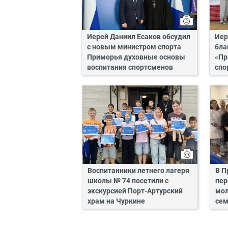
Иерей Даниил Есаков обсудил
Иер
с новым министром спорта
бла
Приморья духовные основы
«Пр
воспитания спортсменов
спо
Воспитанники летнего лагеря
В П
школы № 74 посетили с
пер
экскурсией Порт-Артурский
мол
храм на Чуркине
сем