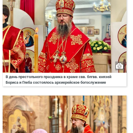
В день престольного праздника в храме свв. блгвв. князей
Бориса и Глеба состоялось архиерейское богослужение