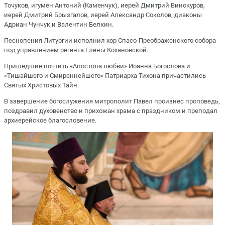
Точуков, игумен Антоний (Каменчук), иерей Дмитрий Винокуров,
иерей Дмитрий Брызгалов, иерей Александр Соколов, диаконы
Адриан Чунчук и Валентин Белкин.
Песнопения Литургии исполнил хор Спасо-Преображенского собора
под управлением регента Елены Кохановской.
Пришедшие почтить «Апостола любви» Иоанна Богослова и
«Тишайшего и Смиреннейшего» Патриарха Тихона причастились
Святых Христовых Тайн.
В завершение богослужения митрополит Павел произнес проповедь,
поздравил духовенство и прихожан храма с праздником и преподал
архиерейское благословение.