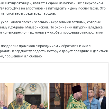
ый Пятидесятницей, является одним из важнейших в церковном
Святого Духа на апостолов на пятидесятый день после Пасхи. Это
ианской веры среди всех народов.
ы украшаются свежей зеленью и березовыми ветвями, которые
ааму у дубравы Мамврийской. По окончании литургии владыка
ем коленопреклонных молитв – особых прошений о ниспослании
поздравил прихожан с праздником и обратился к ним с
нить в сердцах ту радость, которую дарует праздник, и делиться
ом, прощением и любовью