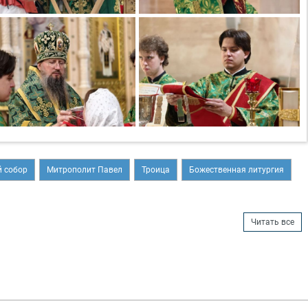
 собор
Митрополит Павел
Троица
Божественная литургия
Читать все