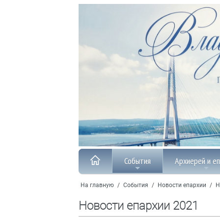
События
Архиерей и е
На главную
/
События
/
Новости епархии
/
Н
Новости епархии 2021