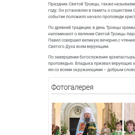
Праздник Святой Троицы, также называем
году. Он установлен в память о сошествии 
событие положило начало проповеди христ
По древней традиции, в день Троицы храм
напоминают о явлении Святой Троицы Авр
Павел совершил великую вечерню с чтени
Святого Духа всем верующим.
По завершении богослужения архипастырь 
проповедью. Владыка призвал верующих хра
ею со всеми окружающими – добрым слов
Фотогалерея