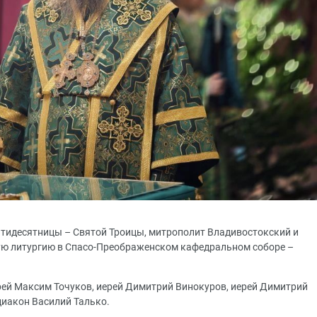
Пятидесятницы – Святой Троицы, митрополит Владивостокский и
ю литургию в Спасо-Преображенском кафедральном соборе –
ей Максим Точуков, иерей Димитрий Винокуров, иерей Димитрий
диакон Василий Талько.