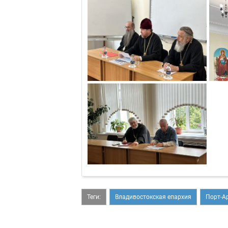
Теги:
Владивостокская епархия
Порт-А