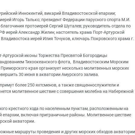
урийский Иннокентий, викарий Владивостокской епархии;
иерей Игорь Талько; президент Федерации парусного спорта М.И.
 благочиния протоиерей Сергий Шуталев; руководитель отдела по
Ф иерей Александр Жилин; настоятель храма Порт-Артурской
 Владивостока иерей Илия Точуков, ключарь Покровского храма г.
рт-Артурской иконы Торжества Пресвятой Богородицы
мандованием Тихоокеанского флота, Владивостокским Морским
 Приморского края организует несколько молитвенных морских
овершить 30 июня в акватории Амурского залива.
е примут более 250 яхтсменов, а также священнослужители и
нется молитвенное шествие с совершения молебна на Набережной
вного крестного хода по населенным пунктам, расположенным на
й епархии, включая приграничные районы. Молитвенное шествие
орской акватории.
можные маршруты проведения и других морских обходов акватории