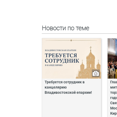
Новости по теме
Требуется сотрудник в
Гла
канцелярию
мит
Владивостокской епархии!
тор
год
Свя
Мос
Кир