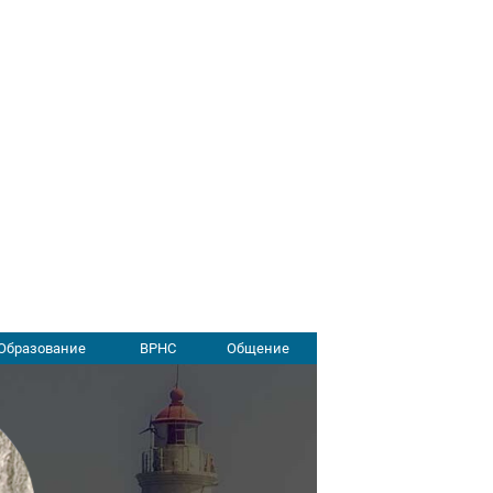
Образование
ВРНС
Общение