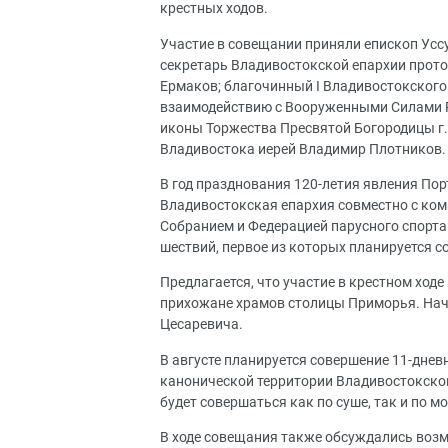
крестных ходов.
Участие в совещании приняли епископ Усс
секретарь Владивостокской епархии прото
Ермаков; благочинный I Владивостокского
взаимодействию с Вооруженными Силами Р
иконы Торжества Пресвятой Богородицы г.
Владивостока иерей Владимир Плотников.
В год празднования 120-летия явления По
Владивостокская епархия совместно с ко
Собранием и Федерацией парусного спорта
шествий, первое из которых планируется с
Предлагается, что участие в крестном ход
прихожане храмов столицы Приморья. Нач
Цесаревича.
В августе планируется совершение 11-дне
канонической территории Владивостокско
будет совершаться как по суше, так и по м
В ходе совещания также обсуждались воз