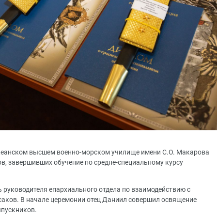
океанском высшем военно-морском училище имени С.О. Макарова
в, завершивших обучение по средне-специальному курсу
ь руководителя епархиального отдела по взаимодействию с
аков. В начале церемонии отец Даниил совершил освящение
ыпускников.