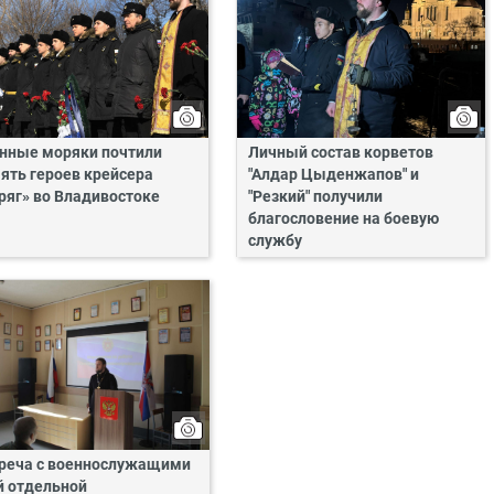
нные моряки почтили
Личный состав корветов
ять героев крейсера
"Алдар Цыденжапов" и
ряг» во Владивостоке
"Резкий" получили
благословение на боевую
службу
реча с военнослужащими
й отдельной