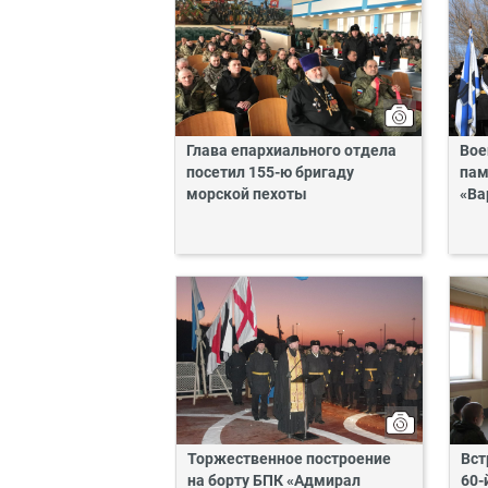
Глава епархиального отдела
Вое
посетил 155-ю бригаду
пам
морской пехоты
«Ва
Торжественное построение
Вст
на борту БПК «Адмирал
60-