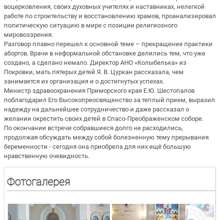
воцерковления, своих духовных учителях и наставниках, нелегкой
работе по строительству и восстановлению храмов, проанализировал
политическую ситуацию в мире с позиции религиозного
мировоззрения.
Разговор плавно перешел к основной теме – прекращение практики
абортов. Врачи в неформальной обстановке делились тем, что уже
создано, а сделано немало. Директор АНО «Колыбелька» из
Покровки, мать пятерых детей Я. В. Цуркан рассказала, чем
занимается их организация и о достигнутых успехах.
Министр здравоохранения Приморского края Е.Ю. Шестопалов
поблагодарил Его Высокопреосвященство за теплый прием, выразил
надежду на дальнейшее сотрудничество и даже рассказал о
желании окрестить своих детей в Спасо-Преображенском соборе.
По окончании встречи собравшиеся долго не расходились,
продолжая обсуждать между собой болезненную тему прерывания
беременности - сегодня она приобрела для них ещё большую
нравственную очевидность.
Фотогалерея