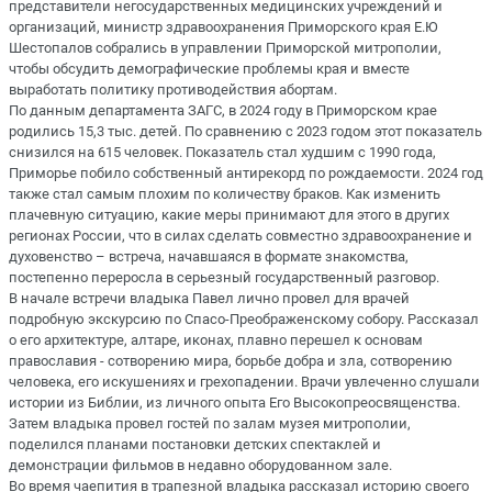
представители негосударственных медицинских учреждений и
организаций, министр здравоохранения Приморского края Е.Ю
Шестопалов собрались в управлении Приморской митрополии,
чтобы обсудить демографические проблемы края и вместе
выработать политику противодействия абортам.
По данным департамента ЗАГС, в 2024 году в Приморском крае
родились 15,3 тыс. детей. По сравнению с 2023 годом этот показатель
снизился на 615 человек. Показатель стал худшим с 1990 года,
Приморье побило собственный антирекорд по рождаемости. 2024 год
также стал самым плохим по количеству браков. Как изменить
плачевную ситуацию, какие меры принимают для этого в других
регионах России, что в силах сделать совместно здравоохранение и
духовенство – встреча, начавшаяся в формате знакомства,
постепенно переросла в серьезный государственный разговор.
В начале встречи владыка Павел лично провел для врачей
подробную экскурсию по Спасо-Преображенскому собору. Рассказал
о его архитектуре, алтаре, иконах, плавно перешел к основам
православия - сотворению мира, борьбе добра и зла, сотворению
человека, его искушениях и грехопадении. Врачи увлеченно слушали
истории из Библии, из личного опыта Его Высокопреосвященства.
Затем владыка провел гостей по залам музея митрополии,
поделился планами постановки детских спектаклей и
демонстрации фильмов в недавно оборудованном зале.
Во время чаепития в трапезной владыка рассказал историю своего