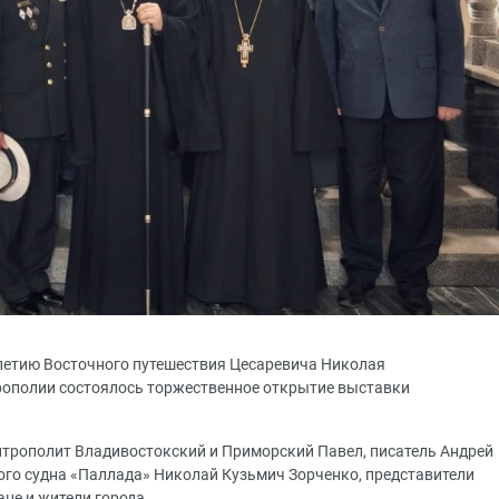
летию Восточного путешествия Цесаревича Николая
рополии состоялось торжественное открытие выставки
трополит Владивостокский и Приморский Павел, писатель Андрей
ого судна «Паллада» Николай Кузьмич Зорченко, представители
ане и жители города.