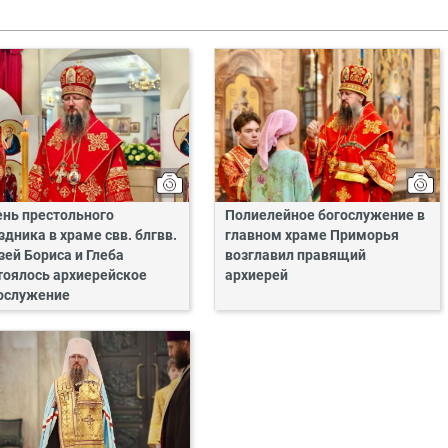
ень престольного
Полиелейное богослужение в
здника в храме свв. блгвв.
главном храме Приморья
зей Бориса и Глеба
возглавил правящий
тоялось архиерейское
архиерей
ослужение