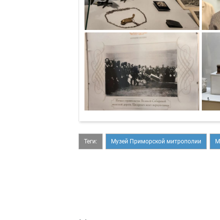
Теги:
Музей Приморской митрополии
М