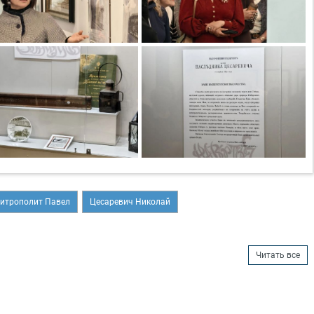
итрополит Павел
Цесаревич Николай
Читать все