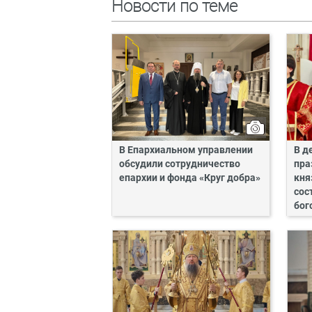
Новости по теме
В Епархиальном управлении
В д
обсудили сотрудничество
пра
епархии и фонда «Круг добра»
кня
сос
бог