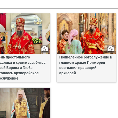
ень престольного
Полиелейное богослужение в
здника в храме свв. блгвв.
главном храме Приморья
зей Бориса и Глеба
возглавил правящий
тоялось архиерейское
архиерей
ослужение