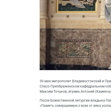
30 мая митрополит Владивостокский и Пр
Спасо-Преображенском кафедральном собо
Максим Точуков, игумен Антоний (Каменчу
После Божественной литургии владыка Пав
«Память совершаемую о всех от века усопш