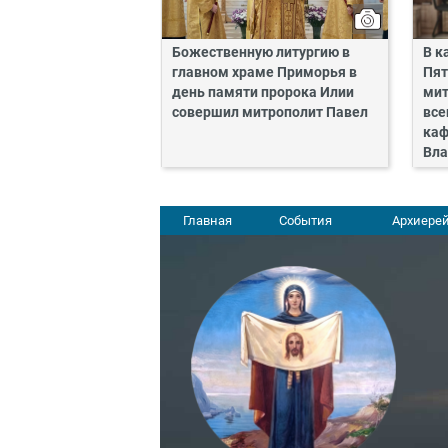
Божественную литургию в
В к
главном храме Приморья в
Пят
день памяти пророка Илии
мит
совершил митрополит Павел
все
каф
Вла
Главная
События
Архиерей