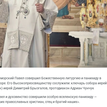
иморский Павел совершил Божественную литургию и панихиду в
ре. Его Высокопреосвященству сослужили: ключарь собора иерей
к) иерей Димитрий Брызгалов, протодиакон Адриан Чунчук
ел и духовенство совершили особую вселенскую панихиду —
их православных христиан, отец и братий наших».