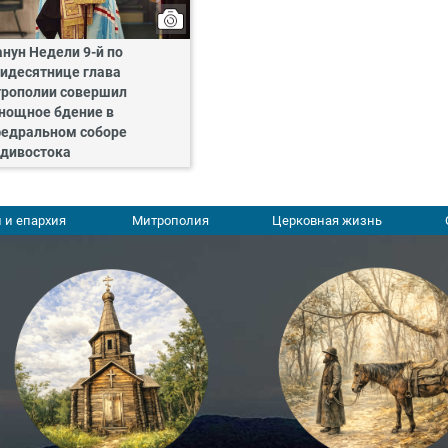
анун Недели 9-й по
идесятнице глава
рополии совершил
нощное бдение в
едральном соборе
дивостока
 и епархия
Митрополия
Церковная жизнь