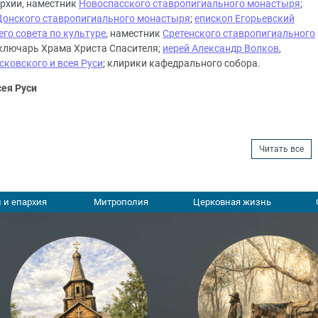
рхии, наместник
Новоспасского ставропигиального монастыря
;
Донского ставропигиального монастыря
;
епископ Егорьевский
го совета по культуре
, наместник
Сретенского ставропигиального
 ключарь Храма Христа Спасителя;
иерей Александр Волков
,
ковского и всея Руси
; клирики кафедрального собора.
сея Руси
Читать все
 и епархия
Митрополия
Церковная жизнь