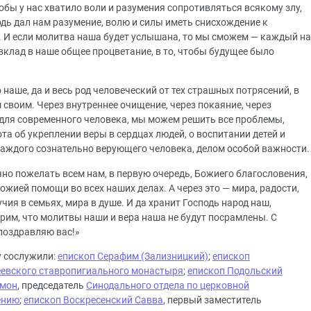
обы у нас хватило воли и разумения сопротивляться всякому злу,
дь дал нам разумение, волю и силы иметь снисхождение к
. И если молитва наша будет услышана, то мы сможем — каждый на
вклад в наше общее процветание, в то, чтобы будущее было
 наше, да и весь род человеческий от тех страшных потрясений, в
 своим. Через внутреннее очищение, через покаяние, через
ит для современного человека, мы можем решить все проблемы,
та об укреплении веры в сердцах людей, о воспитании детей и
каждого сознательно верующего человека, делом особой важности.
ечно пожелать всем нам, в первую очередь, Божиего благословения,
ожией помощи во всех наших делах. А через это — мира, радости,
чия в семьях, мира в душе. И да хранит Господь народ наш,
ерим, что молитвы наши и вера наша не будут посрамлены. С
поздравляю вас!»
у сослужили:
епископ Серафим (Зализницкий)
;
епископ
евского ставропигиального монастыря
;
епископ Подольский
имон
, председатель
Синодального отдела по церковной
ению
;
епископ Воскресенский Савва
, первый заместитель