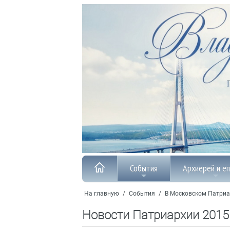
События
Архиерей и е
На главную
/
События
/
В Московском Патриа
Новости Патриархии 2015