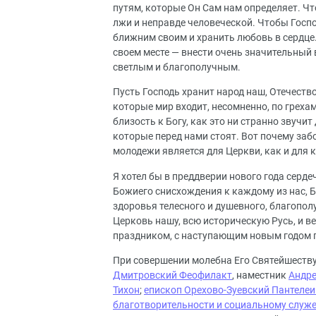
путям, которые Он Сам нам определяет. Чт
лжи и неправде человеческой. Чтобы Госпо
ближним своим и хранить любовь в сердце
своем месте — внести очень значительный 
светлым и благополучным.
Пусть Господь хранит народ наш, Отечество
которые мир входит, несомненно, по грехам
близость к Богу, как это ни странно звуч
которые перед нами стоят. Вот почему забо
молодежи является для Церкви, как и для 
Я хотел бы в преддверии нового года серд
Божиего снисхождения к каждому из нас, Б
здоровья телесного и душевного, благополу
Церковь нашу, всю историческую Русь, и в
праздником, с наступающим новым годом 
При совершении молебна Его Святейшеств
Дмитровский Феофилакт
, наместник
Андре
Тихон
;
епископ Орехово-Зуевский Пантеле
благотворительности и социальному служ