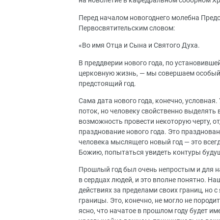
на новолетие в кафедральном соборном Хр
Перед началом новогоднего молебна Пред
Первосвятительским словом:
«Во имя Отца и Сына и Святого Духа.
В преддверии нового года, по установившей
церковную жизнь, — мы совершаем особый
предстоящий год.
Сама дата нового года, конечно, условная.
поток, но человеку свойственно выделять 
возможность провести некоторую черту, о
празднование нового года. Это празднова
человека мыслящего новый год — это всегд
Божию, попытаться увидеть контуры буду
Прошлый год был очень непростым и для на
в сердцах людей, и это вполне понятно. 
действиях за пределами своих границ, но 
границы. Это, конечно, не могло не породи
ясно, что начатое в прошлом году будет им