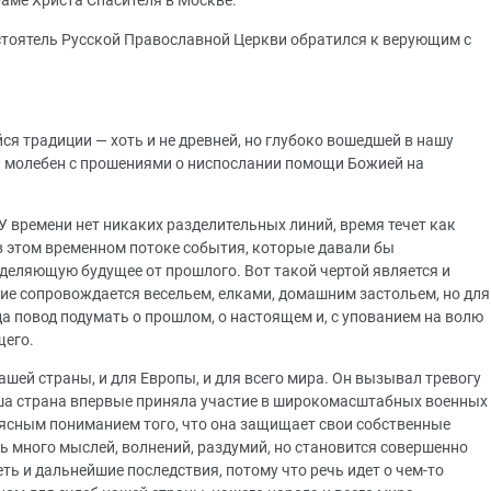
аме Христа Спасителя в Москве.
стоятель Русской Православной Церкви обратился к верующим с
ся традиции — хоть и не древней, но глубоко вошедшей в нашу
 молебен с прошениями о ниспослании помощи Божией на
 У времени нет никаких разделительных линий, время течет как
в этом временном потоке события, которые давали бы
тделяющую будущее от прошлого. Вот такой чертой является и
ние сопровождается весельем, елками, домашним застольем, но для
а повод подумать о прошлом, о настоящем и, с упованием на волю
щего.
шей страны, и для Европы, и для всего мира. Он вызывал тревогу
Наша страна впервые приняла участие в широкомасштабных военных
с ясным пониманием того, что она защищает свои собственные
ть много мыслей, волнений, раздумий, но становится совершенно
еть и дальнейшие последствия, потому что речь идет о чем-то