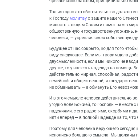
чрезвычайно важном, принципиально важно
Только одно это обстоятельство должно все
к Господу
молитву
о защите нашего Отечест
милость к людям Своим и помог нам в мир
общественную и государственную жизнь, но
человека, — укрепляя свою собственную д
Будущее от нас сокрыто, но для того чтоб
виду следующее. Если мы творим дела добр
двусмысленности, если мы никого не вводим
другие, то у нас есть надежда на помощь Б
действительно мирная, спокойная, радостн
семейной, и общественной, и государствен
не обманывать — а обмануть Его невозмож
И в этом смысле человек действительно во 
угодно воле Божией, то Господь — вместе с
падениями, с его радостями, скорбями и д
идти вперед — в полной надежде на то, что
Поэтому для человека верующего сегодняш
исполнено большого смысла. Мы должны по