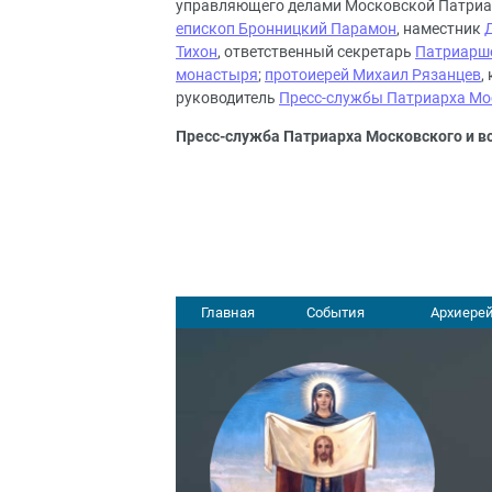
управляющего делами Московской Патриа
епископ Бронницкий Парамон
, наместник
Тихон
, ответственный секретарь
Патриарше
монастыря
;
протоиерей Михаил Рязанцев
,
руководитель
Пресс-службы Патриарха Мос
Пресс-служба Патриарха Московского и в
Главная
События
Архиерей