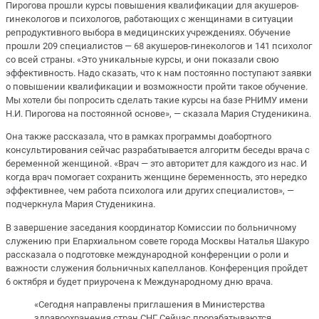
Пирогова прошли курсы повышения квалификации для акушеров-
гинекологов и психологов, работающих с женщинами в ситуации
репродуктивного выбора в медицинских учреждениях. Обучение
прошли 209 специалистов — 68 акушеров-гинекологов и 141 психолог
со всей страны. «Это уникальные курсы, и они показали свою
эффективность. Надо сказать, что к нам постоянно поступают заявки
о повышении квалификации и возможности пройти такое обучение.
Мы хотели бы попросить сделать такие курсы на базе РНИМУ имени
Н.И. Пирогова на постоянной основе», — сказала Мария Студеникина.
Она также рассказала, что в рамках программы доабортного
консультирования сейчас разрабатывается алгоритм беседы врача с
беременной женщиной. «Врач — это авторитет для каждого из нас. И
когда врач помогает сохранить женщине беременность, это нередко
эффективнее, чем работа психолога или других специалистов», —
подчеркнула Мария Студеникина.
В завершение заседания координатор Комиссии по больничному
служению при Епархиальном совете города Москвы Наталья Шакуро
рассказала о подготовке международной конференции о роли и
важности служения больничных капелланов. Конференция пройдет
6 октября и будет приурочена к Международному дню врача.
«Сегодня направлены приглашения в Министерства
здравоохранения стран СНГ. Сейчас прорабатываются