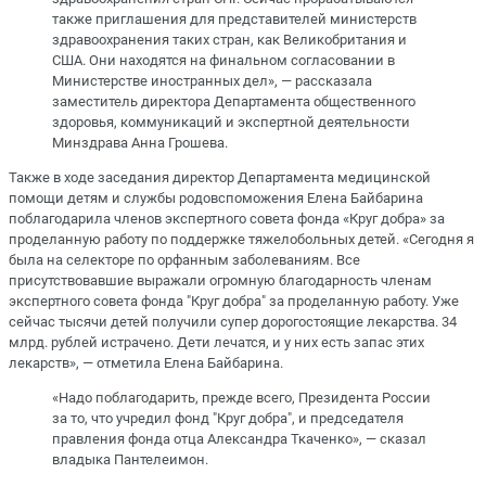
также приглашения для представителей министерств
здравоохранения таких стран, как Великобритания и
США. Они находятся на финальном согласовании в
Министерстве иностранных дел», — рассказала
заместитель директора Департамента общественного
здоровья, коммуникаций и экспертной деятельности
Минздрава Анна Грошева.
Также в ходе заседания директор Департамента медицинской
помощи детям и службы родовспоможения Елена Байбарина
поблагодарила членов экспертного совета фонда «Круг добра» за
проделанную работу по поддержке тяжелобольных детей. «Сегодня я
была на селекторе по орфанным заболеваниям. Все
присутствовавшие выражали огромную благодарность членам
экспертного совета фонда "Круг добра" за проделанную работу. Уже
сейчас тысячи детей получили супер дорогостоящие лекарства. 34
млрд. рублей истрачено. Дети лечатся, и у них есть запас этих
лекарств», — отметила Елена Байбарина.
«Надо поблагодарить, прежде всего, Президента России
за то, что учредил фонд "Круг добра", и председателя
правления фонда отца Александра Ткаченко», — сказал
владыка Пантелеимон.