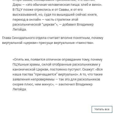
Дары — «это обычная человеческая пища: хлеб и вино».
В ПЦУ позже отреклись и от Саввы, и от его
высказываний, но, судя по вышедшей сейчас книге,
переход в онлайн — часть стратегии этой
раскольнической “церкви”», — добавил Владимир
Легойда.
Глава Синодального отдела считает вполне понятным, почему
виртуальной «церкви» присущи виртуальные «таинства».
«Опять же, появится отличное оправдание тому, почему
ПЦУшные храмы, силой отобранные раскольниками у
канонической Церкви, постоянно пустуют. Скажут: «Вся
наша паства “причащается” виртуально». А то, что такие
заявления непроверяемы — так это для раскольников
скорее плюс, чем минус», — заключил Владимир
Легойда.
Читать все