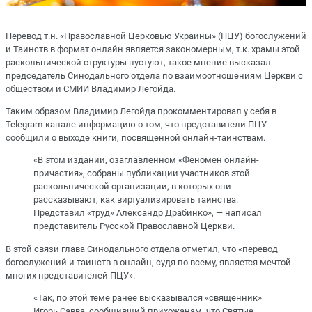
Перевод т.н. «Православной Церковью Украины» (ПЦУ) богослужений
и Таинств в формат онлайн является закономерным, т.к. храмы этой
раскольнической структуры пустуют, такое мнение высказал
председатель Синодального отдела по взаимоотношениям Церкви с
обществом и СМИИ Владимир Легойда.
Таким образом Владимир Легойда прокомментировал у себя в
Telegram-канале информацию о том, что представители ПЦУ
сообщили о выходе книги, посвященной онлайн-таинствам.
«В этом издании, озаглавленном «Феномен онлайн-
причастия», собраны публикации участников этой
раскольнической организации, в которых они
рассказывают, как виртуализировать таинства.
Представил «труд» Александр Драбинко», — написал
представитель Русской Православной Церкви.
В этой связи глава Синодального отдела отметил, что «перевод
богослужений и таинств в онлайн, судя по всему, является мечтой
многих представителей ПЦУ».
«Так, по этой теме ранее высказывался «священник»
Игорь Савва, сообщивший прихожанам, что Святые