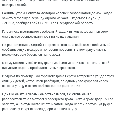
семерых детей.
Ранним утром 1 августа молодой человек возвращался домой, когда
заметил горящую веранду одного из частных домов на улице
Ленина, сообщает сайт ГУ МЧС по Свердловской области.
Пламя уже преградило свободный вход и выход из дома, при этом
оно быстро распространялось на крышу здания.
Не растерявшись, Сергей Тетеревков сначала забежал к себе домой,
сообщив отцу о пожаре и попросив позвонить в пожарную часть,
после чего сам бросился на помощь.
К тому моменту войти внутрь дома было уже никак нельзя. В такой
ситуации парень пробрался в дом через окно.
В одном из помещений горящего дома Сергей Тетеревков увидел трех
спящих детей, которых он разбудил, по одному эвакуировал через
окно на улицу и отвел на безопасное расстояние.
Однако на этом парень не остановился, т.к. огонь начал
распространяться в сторону соседнего дома. В этом доме дверь была
заперта, а на стук никто не отзывался. Тогда Сергей протиснул руку в
расщелину, открыл засов двери и зашел внутрь.