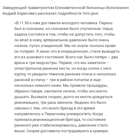
Заведующий травмпунктом Елизаветинской больницы Вологжанин
Андрей Борисович рассказал подробности того дня:
«В 11.50 к нам доставили молодого человека. Парень
был в сознании, но сознание было спутанным. Наша
задача состояла в том, чтобы не допустить того, чтобы
он впал в кому, артериальное давление было очень
низкое, пульс учащенный. Мы не знали сколько крови
он потерял. Я занес его в операционную, стали выводить
его из шокового состояния. Всего нас было пятеро – два
врача и три медсестры. Первое, что мы заметили –
огнестрельное ранение кисти, но когда сняли с него
куртку, то увидели тяжелое ранение плеча и несколько
ранений в спину – три в районе лопатки и еще
несколько немного ниже. Мы провели процедуры,
образно говоря, заклеили легкое, чтобы оно могло
дышать. Вызвали скорую, долго не могли дождаться
реанимацию, три раза звонили. Видимо это было
связано с тем, что много бригад в это время
направлялось к Пермскому университету. Когда
приехала реанимационная бригада, то состояние
раненого уже стабилизировалось, давление стало
выше. Скорая доставила пострадавшего в краевую