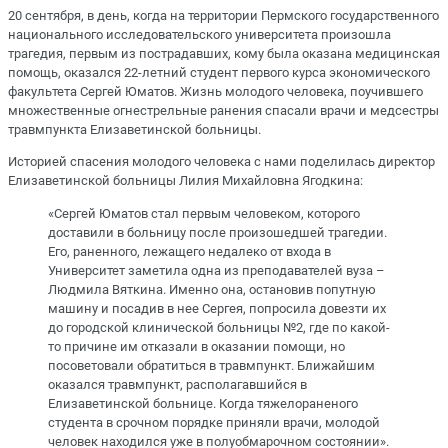
20 сентября, в день, когда на территории Пермского государственного
национального исследовательского университета произошла
трагедия, первым из пострадавших, кому была оказана медицинская
помощь, оказался 22-летний студент первого курса экономического
факультета Сергей Юматов. Жизнь молодого человека, поучившего
множественные огнестрельные ранения спасали врачи и медсестры
травмпункта Елизаветинской больницы.
Историей спасения молодого человека с нами поделилась директор
Елизаветинской больницы Лилия Михайловна Ягодкина:
«Сергей Юматов стал первым человеком, которого
доставили в больницу после произошедшей трагедии.
Его, раненного, лежащего недалеко от входа в
Университет заметила одна из преподавателей вуза –
Людмила Вяткина. Именно она, остановив попутную
машину и посадив в нее Сергея, попросила довезти их
до городской клинической больницы №2, где по какой-
то причине им отказали в оказании помощи, но
посоветовали обратиться в травмпункт. Ближайшим
оказался травмпункт, располагавшийся в
Елизаветинской больнице. Когда тяжелораненого
студента в срочном порядке приняли врачи, молодой
человек находился уже в полуобмарочном состоянии».