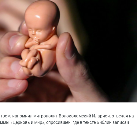
йством, напомнил митрополит Волоколамский Иларион, отвечая на
мы «Церковь и мир», спросившей, где в тексте Библии записан