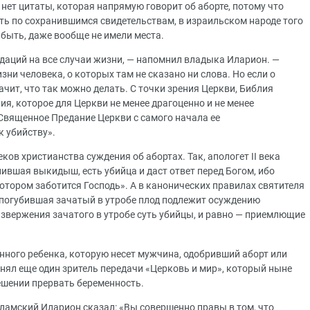
нет цитаты, которая напрямую говорит об аборте, потому что
ть по сохранившимся свидетельствам, в израильском народе того
быть, даже вообще не имели места.
даций на все случаи жизни, — напомнил владыка Иларион. —
зни человека, о которых там не сказано ни слова. Но если о
начит, что так можно делать. С точки зрения Церкви, Библия
я, которое для Церкви не менее драгоценно и не менее
Священное Предание Церкви с самого начала ее
 убийству».
ов христианства суждения об абортах. Так, апологет II века
ившая выкидыш, есть убийца и даст ответ перед Богом, ибо
котором заботится Господь». А в канонических правилах святителя
погубившая зачатый в утробе плод подлежит осуждению
звержения зачатого в утробе суть убийцы, и равно — приемлющие
нного ребенка, которую несет мужчина, одобривший аборт или
нял еще один зритель передачи «Церковь и мир», который ныне
ешении прервать беременность.
ламский Иларион сказал: «Вы совершенно правы в том, что