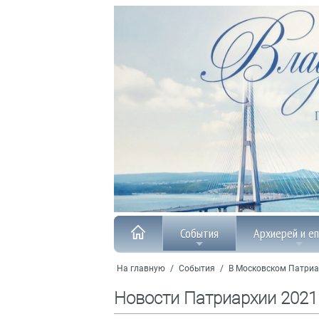
События
Архиерей и е
На главную
/
События
/
В Московском Патриа
Новости Патриархии 2021