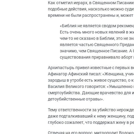
Как отметил иерарх, в Священном Писании 
подобные действия, насколько можно суди
времени не были распространены и, может 
«Библия не является сводом рекомен
Есть очень много новых явлений в жи
чем-то не сказано в Библии, это не з
является частью Священного Предани
значимо, чем Священное Писание. А 
существования приравнивало аборт к
Архипастырь привел известные с первых век
Афинагор Афинский писал: «Женщина, учин
зародыш в утробе есть живое существо, о 
Василия Великого говорится: «Умышленно 
смертоубийства. Дающие врачевство для и
детоубийственные отравы».
Тему ответственности за убийство нерожде
даже подталкивавший к нему женщину, под
глубоко сожалеет, что поддержал жену в р
Отвечая на его вопрос, митрополит Волоко