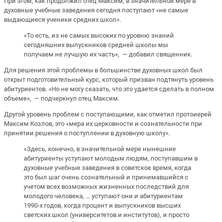
При этом, как продолжил отец Максим, в значительной мере в
духовные учебные заведения сегодня поступают «не самые
выдающиеся ученики средних школ».
«То есть, из не самых высоких по уровню знаний
сегодняшних выпускников средней школы мы
получаем не лучшую их часть», — добавил священник.
Для решения этой проблемы в большинстве духовных школ был
открыт подготовительный курс, который призван подтянуть уровень
абитуриентов. «Но не могу сказать, что это удается сделать в полном
объеме», — подчеркнул отец Максим.
Другой уровень проблем с поступающими, как отметил протоиерей
Максим Козлов, это «мера их церковности и сознательности при
принятии решения о поступлении в духовную школу».
«Здесь, конечно, в значительной мере нынешние
абитуриенты уступают молодым людям, поступавшим в
духовные учебные заведения в советское время, когда
это был шаг очень сознательный и принимавшийся с
учетом всех возможных жизненных последствий для
молодого человека, … уступают они и абитуриентам
1990-х годов, когда процент и выпускников высших
светских школ (университетов и институтов), и просто