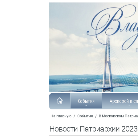
События
Архиерей и е
На главную
/
События
/
В Московском Патриа
Новости Патриархии 2023