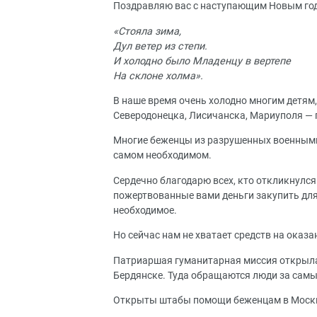
Поздравляю вас с наступающим Новым г
«Стояла зима,
Дул ветер из степи.
И холодно было Младенцу в вертепе
На склоне холма».
В наше время очень холодно многим детя
Северодонецка, Лисичанска, Мариуполя — 
Многие беженцы из разрушенных военными 
самом необходимом.
Сердечно благодарю всех, кто откликнулс
пожертвованные вами деньги закупить для
необходимое.
Но сейчас нам не хватает средств на оказ
Патриаршая гуманитарная миссия открыла 
Бердянске. Туда обращаются люди за сам
Открыты штабы помощи беженцам в Москве,