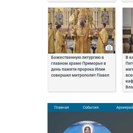
Божественную литургию в
В к
главном храме Приморья в
Пят
день памяти пророка Илии
мит
совершил митрополит Павел
все
каф
Вла
Главная
События
Архиерей