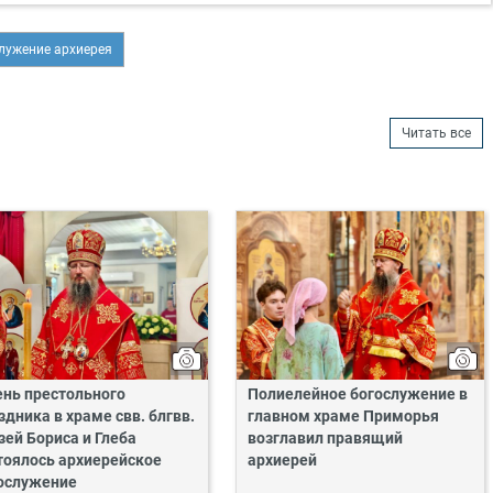
лужение архиерея
Читать все
ень престольного
Полиелейное богослужение в
здника в храме свв. блгвв.
главном храме Приморья
зей Бориса и Глеба
возглавил правящий
тоялось архиерейское
архиерей
ослужение