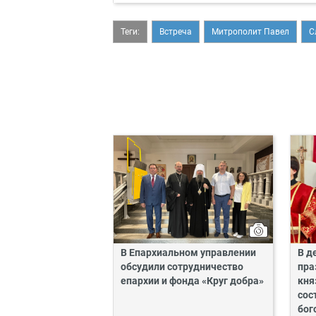
Теги:
Встреча
Митрополит Павел
С
В Епархиальном управлении
В д
обсудили сотрудничество
пра
епархии и фонда «Круг добра»
кня
сос
бог