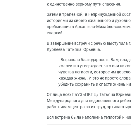
к единственно верному пути спасения.
Затем в трапезной, в непринужденной обс
историями из своего жизненного и духовно
пребывания в Архангело-Михайловском мон
епархий.
В завершение встречи с речью выступила 
Курлеева Татьяна Юрьевна.
- Выражаю благодарность Вам, влады
коллектив утверждает, что они нико
чувства легкости, которое им довело
каждая жизнь. И это не просто слов
убедить сохранить и спасти жизнь н
От лица всех ГБУЗ «ПКПЦ» Татьяна Юрьевн
Международного дня недоношенного ребен
работникам центра за их труд, архипастыр
Вся встреча была наполнена теплотой и н