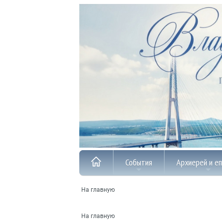
События
Архиерей и е
На главную
На главную