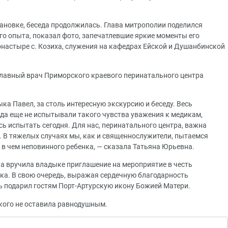
тановке, беседа продолжилась. Глава митрополии поделился
го опыта, показал фото, запечатлевшие яркие моменты его
астыре с. Козиха, служения на кафедрах Ейской и Душанбинской
главный врач Приморского краевого перинатального центра
ка Павел, за столь интересную экскурсию и беседу. Весь
гда еще не испытывали такого чувства уважения к медикам,
сь испытать сегодня. Для нас, перинатального центра, важна
а. В тяжелых случаях мы, как и священнослужители, пытаемся
и в чем неповинного ребенка, — сказала Татьяна Юрьевна.
а вручила владыке приглашение на мероприятие в честь
ка. В свою очередь, выражая сердечную благодарность
ь подарил гостям Порт-Артурскую икону Божией Матери.
икого не оставила равнодушным.