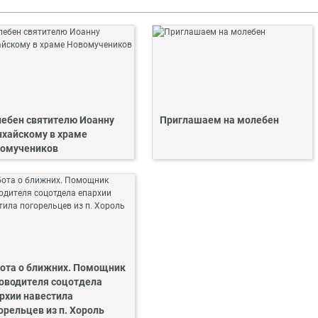
ебен святителю Иоанну
Приглашаем на молебен
хайскому в храме
омучеников
ота о ближних. Помощник
оводителя соцотдела
рхии навестила
орельцев из п. Хороль