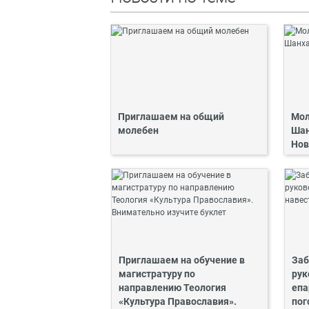
Приглашаем на общий
Мол
молебен
Шан
Нов
Приглашаем на обучение в
Заб
магистратуру по
рук
направлению Теология
епа
«Культура Православия».
пог