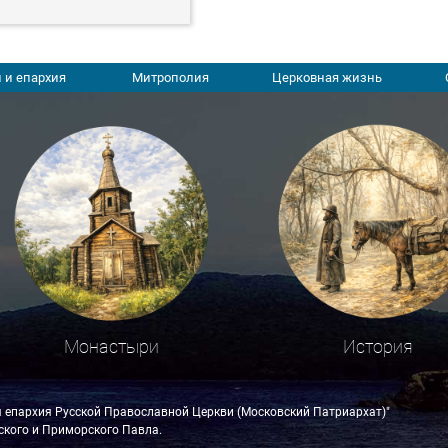
 и епархия
Митрополия
Церковная жизнь
Монастыри
История
я епархия Русской Православной Церкви (Московский Патриархат)"
кого и Приморского Павла.