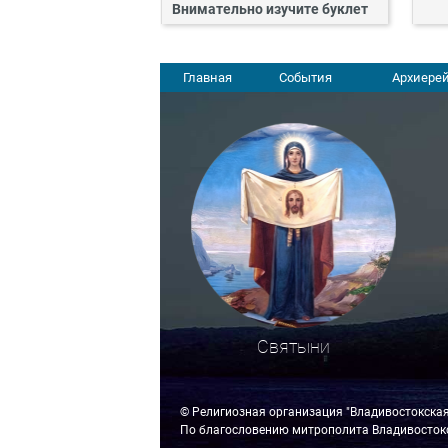
Внимательно изучите буклет
Главная
События
Архиерей
Святыни
© Религиозная организация "Владивостокска
По благословению митрополита Владивостокс