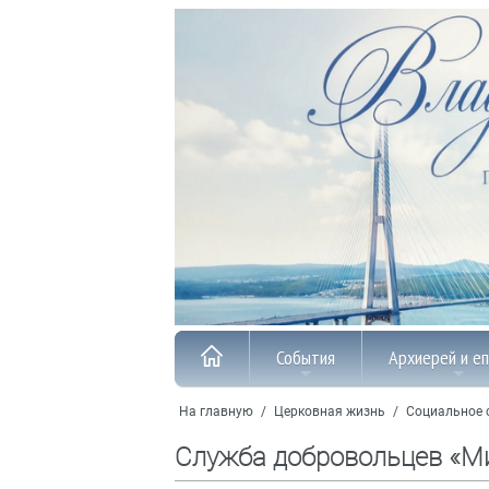
События
Архиерей и е
На главную
/
Церковная жизнь
/
Социальное 
Служба добровольцев «М