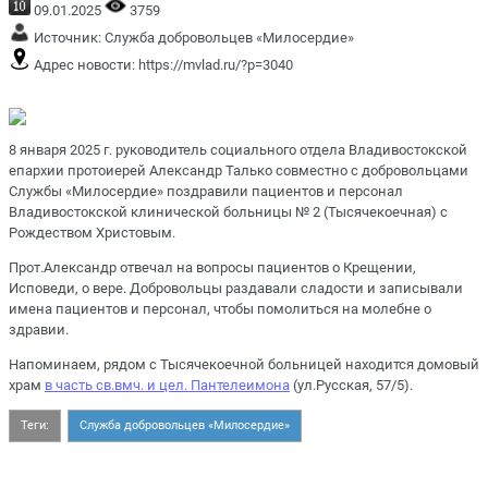
09.01.2025
3759
Источник:
Служба добровольцев «Милосердие»
Адрес новости:
https://mvlad.ru/?p=3040
8 января 2025 г. руководитель социального отдела Владивостокской
епархии протоиерей Александр Талько совместно с добровольцами
Службы «Милосердие» поздравили пациентов и персонал
Владивостокской клинической больницы № 2 (Тысячекоечная) с
Рождеством Христовым.
Прот.Александр отвечал на вопросы пациентов о Крещении,
Исповеди, о вере. Добровольцы раздавали сладости и записывали
имена пациентов и персонал, чтобы помолиться на молебне о
здравии.
Напоминаем, рядом с Тысячекоечной больницей находится домовый
храм
в часть св.вмч. и цел. Пантелеимона
(ул.Русская, 57/5).
Теги:
Служба добровольцев «Милосердие»