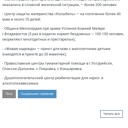
оказались в сложной жизненной ситуации, — более 200 человек
- Центр защиты материнства «Колыбель» — на попечении более 40
мам и около 70 детей;
- Община Милосердия при храме Успения Божией Матери
г.Владивосток (5 раз в неделю кормят бездомных — 100-150 человек,
окормляют многодетных и престарелых);
- «Живая надежда» — приют для мам с малолетними детьми
(находятся в приюте до 20 мамочек);
- Православные центры гуманитарной помощи в г.Уссурийске,
Спасске-Дальнем, с.Покровка, с.Кокшаровка;
- Душепопечительский центр реабилитации для нарко- и
алкоголезависимых.
Теги:
Социальное служение
Читать все