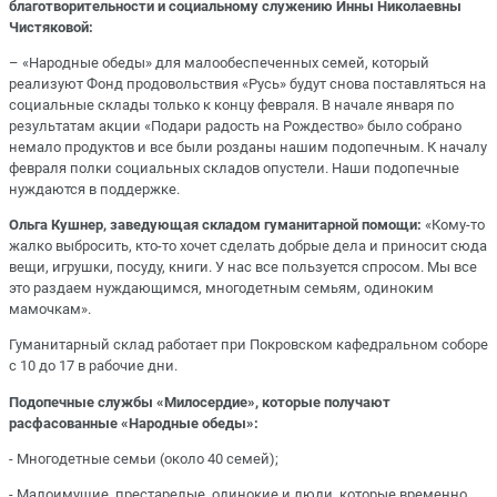
благотворительности и социальному служению Инны Николаевны
Чистяковой:
– «Народные обеды» для малообеспеченных семей, который
реализуют Фонд продовольствия «Русь» будут снова поставляться на
социальные склады только к концу февраля. В начале января по
результатам акции «Подари радость на Рождество» было собрано
немало продуктов и все были розданы нашим подопечным. К началу
февраля полки социальных складов опустели. Наши подопечные
нуждаются в поддержке.
Ольга Кушнер, заведующая складом гуманитарной помощи:
«Кому-то
жалко выбросить, кто-то хочет сделать добрые дела и приносит сюда
вещи, игрушки, посуду, книги. У нас все пользуется спросом. Мы все
это раздаем нуждающимся, многодетным семьям, одиноким
мамочкам».
Гуманитарный склад работает при Покровском кафедральном соборе
с 10 до 17 в рабочие дни.
Подопечные службы «Милосердие», которые получают
расфасованные «Народные обеды»:
- Многодетные семьи (около 40 семей);
- Малоимущие, престарелые, одинокие и люди, которые временно