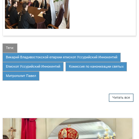
Теги:
Викарий Владивостокской епархии епископ Уссурийский Иннокентий
Епископ Уссурийский Иннокентий
Комиссия по канонизации святых
Митрополит Павел
Читать все