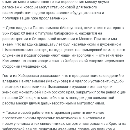
отметив многочисленные точки пересечения между двумя
регионами, которые могут стать основой для тесного
взаимодействия в деле прославления будущих святых и
популяризации уже прославленных.
– Дело владыки Пантелеимона (Максунова), почившего в лагерях в
30-х годах XX века с титулом Хабаровский, находится на
рассмотрении в Синодальной комиссии в Москве. При этом мы
знаем, что владыка двадцать лет был насельником и духовником
Шмаковского монастыря, находящегося на приморской земле, и его
служение и подвиг объединяют наши митрополии, – отметил член
Комиссии по канонизации святых Хабаровской епархии иеромонах
Софроний (Медведенко).
Гости из Хабаровска рассказали, что в процессе поиска сведений о
владыке Пантелеимоне (Максунове) им удалось установить судьбы
некоторых насельников Шмаковского мужского монастыря и
женских монастырей Приморского края, закрытых после революции
в начале XX века, что могло бы стать поводом для совместной
работы между двумя дальневосточными митрополиями.
– Также в своей работе мы стараемся уделять внимание
просветительским проектам: тематическим выставкам о
новомучениках и тех священниках, которые пострадали за Христа на
хабаровской земле, печатным изданиям, созданию роликов и