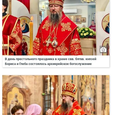
В день престольного праздника в храме свв. блгвв. князей
Бориса и Глеба состоялось архиерейское богослужение