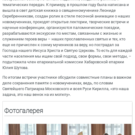
тематических передач. К примеру, в прошлом году была написана и
вышла в свет детская книжка о священномученике Леониде
Серебренникове, создан ролик в стиле песочной анимации о наших
новомучениках, проходят открытые лектории, творческие встречи и
научные конференции, организуются паломнические поездки,
разрабатываются экскурсии по местам, связанным с жизнью и
служением героев веры – наших прославленных святых и тех, кто
еще не причислен к сонму мучеников за веру, но пострадал за
Господа нашего Иисуса Христа и Святую Церковь. То есть для каждой
части населения мы ищем свой подход, свои формы, свои методы, –
подытожила член епархиальной комиссии Хабаровской епархии
Юлия Шутова.
По итогам встречи участники обсудили совместные планы в важном
деле сохранения памяти о новомучениках, ведь, по словам
Святейшего Патриарха Московского и всея Руси Кирилла, «это наша
задача, это наш венок на их могилу».
Фотогалерея