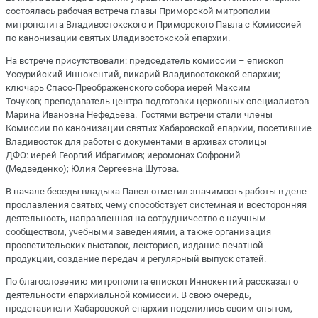
состоялась рабочая встреча главы Приморской митрополии –
митрополита Владивостокского и Приморского Павла с Комиссией
по канонизации святых Владивостокской епархии.
На встрече присутствовали: председатель комиссии – епископ
Уссурийский Иннокентий, викарий Владивостокской епархии;
ключарь Спасо-Преображенского собора иерей Максим
Точуков; преподаватель центра подготовки церковных специалистов
Марина Ивановна Нефедьева. Гостями встречи стали члены
Комиссии по канонизации святых Хабаровской епархии, посетившие
Владивосток для работы с документами в архивах столицы
ДФО: иерей Георгий Ибрагимов; иеромонах Софроний
(Медведенко); Юлия Сергеевна Шутова.
В начале беседы владыка Павел отметил значимость работы в деле
прославления святых, чему способствует системная и всесторонняя
деятельность, направленная на сотрудничество с научным
сообществом, учебными заведениями, а также организация
просветительских выставок, лекториев, издание печатной
продукции, создание передач и регулярный выпуск статей.
По благословению митрополита епископ Иннокентий рассказал о
деятельности епархиальной комиссии. В свою очередь,
представители Хабаровской епархии поделились своим опытом,